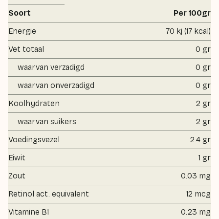
Soort
Per 100gr
Energie
70 kj (17 kcal)
Vet totaal
0 gr
waarvan verzadigd
0 gr
waarvan onverzadigd
0 gr
Koolhydraten
2 gr
waarvan suikers
2 gr
Voedingsvezel
2.4 gr
Eiwit
1 gr
Zout
0.03 mg
Retinol act. equivalent
12 mcg
Vitamine B1
0.23 mg