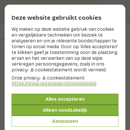
Deze website gebruikt cookies
Wij maken op deze website gebruik van cookies
Op deze pagina
Informatie
en vergelijkbare technieken om bezoek te
analyseren en om je relevante boodschappen te
tonen op social media. Door op 'Alles accepteren'
te klikken geef je toestemming voor de plaatsing
Groenten en fruit
ervan en het verwerken van op deze wijze
verkregen persoonsgegevens, zoals in ons
Venkel
privacy- & cookiestatement wordt vermeld.
Onze privacy- & cookiestatement:
Nu in seizoen
Groenten
Koelkast
https://www.veggipedia.nl
/cookiebeleid
Venkel is een veelzijdige groente afkomstig van de
venkelplant. De smaak lijkt op die van anijs. Van
Alles accepteren
venkelzaden kun je ook olie maken en thee zetten. Voor
gebruik kun je venkel het beste in de koelkast bewaren,
Alleen noodzakelijk
maar je kunt het ook invriezen. De Nederlandse venkel
is van juni tot en met oktober in het seizoen.
Aanpassen