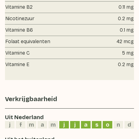
Vitamine B2
0.11 mg
Nicotinezuur
0.2 mg
Vitamine B6
0.1 mg
Folaat equivalenten
42 mcg
Vitamine C
5 mg
Vitamine E
0.2 mg
Verkrijgbaarheid
Uit Nederland
j
f
m
a
m
j
j
a
s
o
n
d