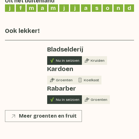
Uit het buitenland
j
f
m
a
m
j
j
a
s
o
n
d
Ook lekker!
Bladselderij
Nu in seizoen
Kruiden
Kardoen
Groenten
Koelkast
Rabarber
Nu in seizoen
Groenten
Meer groenten en fruit