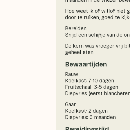
maanden in de vriezer bew
Hoe weet ik of witlof niet 
door te ruiken, goed te kij
Bereiden
Snijd een schijfje van de o
De kern was vroeger vrij bit
geheel eten.
Bewaartijden
Rauw
Koelkast: 7-10 dagen
Fruitschaal: 3-5 dagen
Diepvries (eerst blancheren
Gaar
Koelkast: 2 dagen
Diepvries: 3 maanden
Bereidingstijd