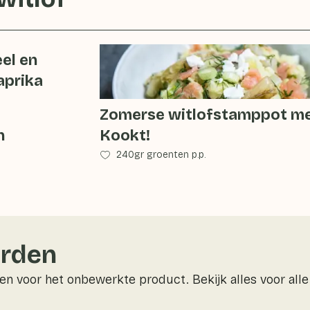
el en
aprika
Zomerse witlofstamppot me
n
Kookt!
240gr groenten p.p.
rden
n voor het onbewerkte product. Bekijk alles voor all