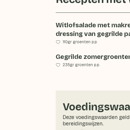
Witlofsalade met makre
dressing van gegrilde p
110gr groenten p.p.
Gegrilde zomergroente
235gr groenten p.p.
Voedingswaa
Deze voedingswaarden gelde
bereidingswijzen.