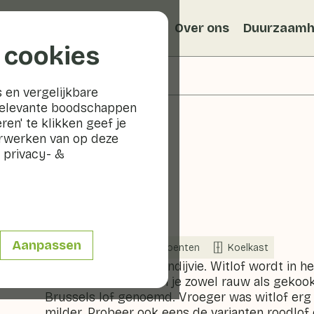
Recepten
Veggiblogs
Over ons
Duurzaamh
 cookies
 en vergelijkbare
relevante boodschappen
ren' te klikken geef je
erwerken van op deze
 privacy- &
Witlof
Aanpassen
Nu in seizoen
Groenten
Koelkast
Witlof is familie van andijvie. Witlof wordt in 
afgesneden krop kun je zowel rauw als gekook
Brussels lof genoemd. Vroeger was witlof erg b
milder. Probeer ook eens de varianten roodlof 