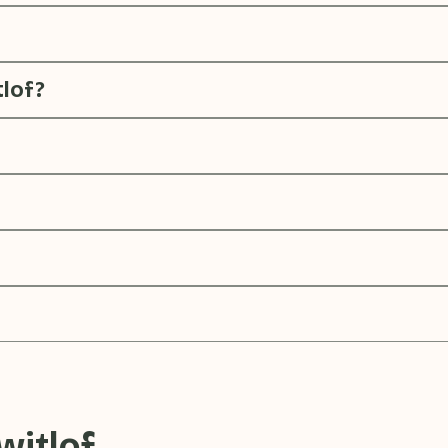
lof?
witlof