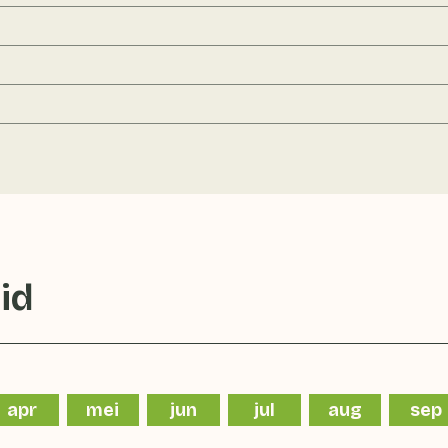
id
apr
mei
jun
jul
aug
sep