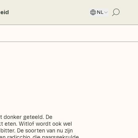
eid
NL
het donker geteeld. De
t eten. Witlof wordt ook wel
itter. De soorten van nu zijn
en radicchio, die paarsgekrulde