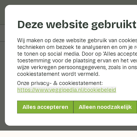
Groenten en fruit
Deze website gebruikt
Op deze pagina
Bereiden & bewaren
Wij maken op deze website gebruik van cookies
technieken om bezoek te analyseren en om je 
te tonen op social media. Door op 'Alles accepte
toestemming voor de plaatsing ervan en het v
Groenten en fruit
wijze verkregen persoonsgegevens, zoals in ons
cookiestatement wordt vermeld.
Onze privacy- & cookiestatement:
https://www.veggipedia.nl
/cookiebeleid
Alles accepteren
Alleen noodzakelijk