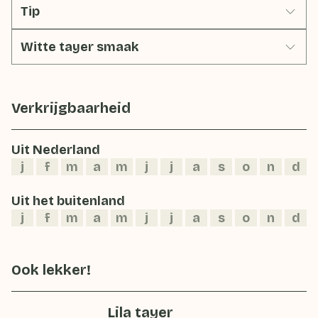
Tip
Witte tayer smaak
Verkrijgbaarheid
Uit Nederland
j
f
m
a
m
j
j
a
s
o
n
d
Uit het buitenland
j
f
m
a
m
j
j
a
s
o
n
d
Ook lekker!
Lila tayer