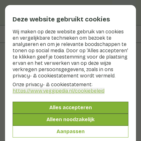
Deze website gebruikt cookies
Wij maken op deze website gebruik van cookies
Op deze pagina
Bereiden & bewaren
en vergelijkbare technieken om bezoek te
analyseren en om je relevante boodschappen te
tonen op social media. Door op 'Alles accepteren'
te klikken geef je toestemming voor de plaatsing
Groenten en fruit
ervan en het verwerken van op deze wijze
verkregen persoonsgegevens, zoals in ons
Witte Tayer
privacy- & cookiestatement wordt vermeld.
Onze privacy- & cookiestatement:
Groenten
Koelkast
https://www.veggipedia.nl
/cookiebeleid
Tayers zijn wortelknollen die zo´n 2 kilo zwaar kunnen
worden. Ze hebben een donkerbruine, harde
Alles accepteren
buitenkant. Het vruchtvlees is wit of lila van kleur.
Tayers worden in de Surinaamse keuken gebruikt in het
Alleen noodzakelijk
populaire gerecht pom. De knollen zijn net als
aardappelen rijk aan zetmeel, maar bevatten relatief
Aanpassen
weinig eiwitten en vitamines.
Ook wel genoemd: