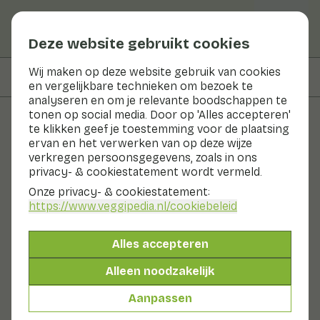
Deze website gebruikt cookies
Wij maken op deze website gebruik van cookies
Op deze pagina
Recepten met
en vergelijkbare technieken om bezoek te
analyseren en om je relevante boodschappen te
tonen op social media. Door op 'Alles accepteren'
te klikken geef je toestemming voor de plaatsing
Groenten en fruit
ervan en het verwerken van op deze wijze
verkregen persoonsgegevens, zoals in ons
Witte rammenas
privacy- & cookiestatement wordt vermeld.
Onze privacy- & cookiestatement:
Groenten
Koel & donker
https://www.veggipedia.nl
/cookiebeleid
Witte rammenas staat ook wel bekend als rettich of
daikon. Witte rammenas is de grote zus van de bekende
Alles accepteren
radijs. Het is een megagrote, witte wortel. Witte
rammenas smaakt milder, minder peperig dan een
Alleen noodzakelijk
radijsje. De structuur van witte rammenas is iets dichter,
minder waterig in vergelijking met radijs.
Aanpassen
Ook wel genoemd: