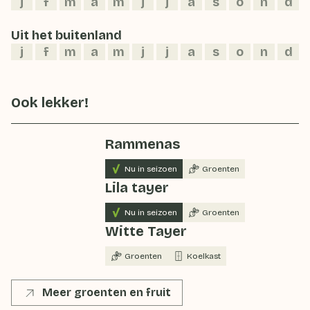
j
f
m
a
m
j
j
a
s
o
n
d
Uit het buitenland
j
f
m
a
m
j
j
a
s
o
n
d
Ook lekker!
Rammenas
Nu in seizoen
Groenten
Lila tayer
Nu in seizoen
Groenten
Witte Tayer
Groenten
Koelkast
Meer groenten en fruit