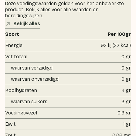
Deze voedingswaarden gelden voor het onbewerkte
product. Bekijk alles voor alle waarden en
bereidingswijzen.
Bekijk alles
Soort
Per 100gr
Energie
92 kj (22 kcal)
Vet totaal
0 gr
waarvan verzadigd
0 gr
waarvan onverzadigd
0 gr
Koolhydraten
4 gr
waarvan suikers
3 gr
Voedingsvezel
0.9 gr
Eiwit
1 gr
Zout
0.06 mg