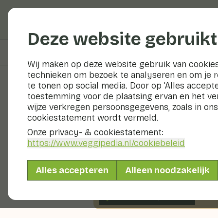
Groenten en fruit
Deze website gebruikt
Op deze pagina
Bereidingswijze
Wij maken op deze website gebruik van cookies
technieken om bezoek te analyseren en om je 
te tonen op social media. Door op 'Alles accepte
toestemming voor de plaatsing ervan en het v
Recepten
wijze verkregen persoonsgegevens, zoals in ons
cookiestatement wordt vermeld.
Spinaziesa
Onze privacy- & cookiestatement:
https://www.veggipedia.nl
/cookiebeleid
Hoofdgerecht
2 pers
1
Alles accepteren
Alleen noodzakelijk
Met seizoensproducten
165gr groenten p.p.