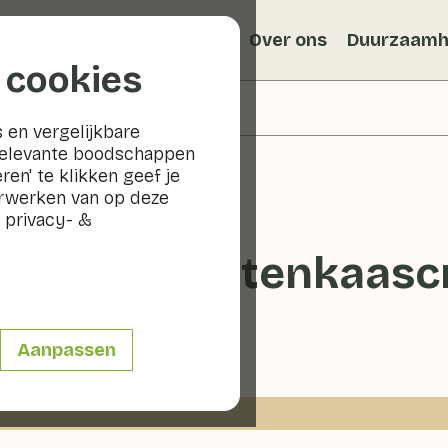
Recepten
Veggiblogs
Over ons
Duurzaamh
 cookies
 en vergelijkbare
relevante boodschappen
ren' te klikken geef je
erwerken van op deze
 privacy- &
lade met geitenkaasc
0 - 20 min
Aanpassen