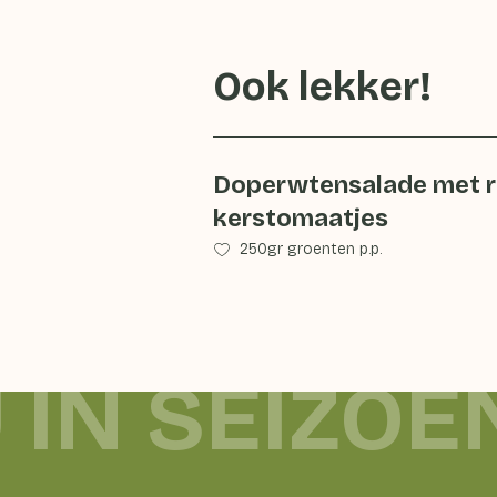
Ook lekker!
Doperwtensalade met r
kerstomaatjes
250gr groenten p.p.
 IN SEIZOE