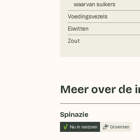
waarvan suikers
Voedingsvezels
Eiwitten
Zout
Meer over de 
Spinazie
Nu in seizoen
Groenten