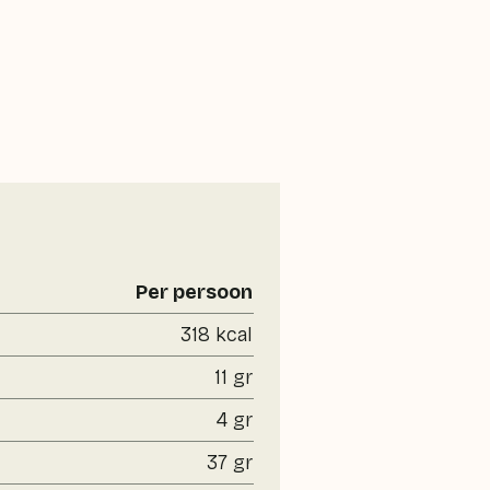
Per persoon
318 kcal
11 gr
4 gr
37 gr