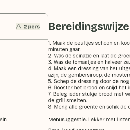
Bereidingswijze
2 pers
1. Maak de peultjes schoon en kook
minuten gaar.
2. Was de spinazie en laat de gro
3. Was de tomaatjes en halveer ze
4. Maak een dressing van het uitg
azijn, de gembersiroop, de mosterd
5. Schep de dressing door de nog
6. Rooster het brood en snijd het i
7. Beleg ieder stukje brood met wa
de grill smelten.
8. Meng alle groente en schik de 
ein
Menusuggestie
: Lekker met linze