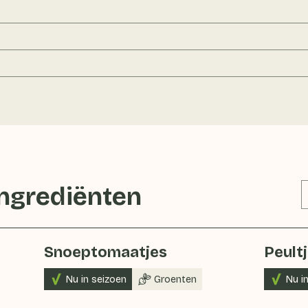
ingrediënten
Snoeptomaatjes
Peult
Nu in seizoen
Groenten
Nu i