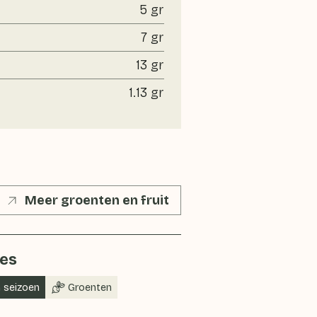
5 gr
7 gr
13 gr
1.13 gr
Meer groenten en fruit
jes
n seizoen
Groenten