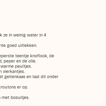
 ze in weinig water in 4
ente goed uitlekken.
.
eperste teentje knoflook, de
, peper en de olie.
 warme peultjes.
n vierkantjes.
t geitenkaas en laat dit onder
croutons er op.
n met bosuitjes.