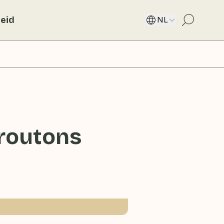
eid
NL
routons