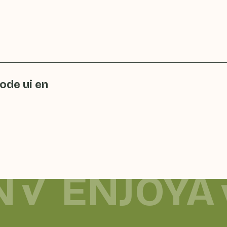
ode ui en
N
ENJOYA