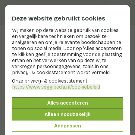
Deze website gebruikt cookies
Wij maken op deze website gebruik van cookies
Op deze pagina
Bereidingswijze
en vergelijkbare technieken om bezoek te
analyseren en om je relevante boodschappen te
tonen op social media. Door op 'Alles accepteren'
te klikken geef je toestemming voor de plaatsing
Recepten
ervan en het verwerken van op deze wijze
verkregen persoonsgegevens, zoals in ons
Venkel met sinaasappel en
privacy- & cookiestatement wordt vermeld.
munt
Onze privacy- & cookiestatement:
https://www.veggipedia.nl
/cookiebeleid
Hoofdgerecht
2 pers
10 - 20 min
Alles accepteren
Met seizoensproducten
Alleen noodzakelijk
360gr groenten p.p.
&
130gr fruit p.p.
Aanpassen