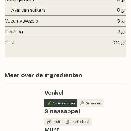
waarvan suikers
8 gr
Voedingsvezels
5 gr
Eiwitten
2 gr
Zout
0.14 gr
Meer over de ingrediënten
Venkel
Nu in seizoen
Groenten
Sinaasappel
Fruit
Fruitschaal
Munt