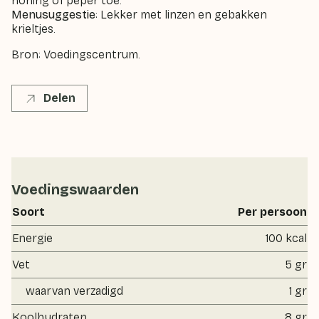
honing of peper toe.
Menusuggestie
: Lekker met linzen en gebakken
krieltjes.
Bron: Voedingscentrum.
Delen
Voedingswaarden
Soort
Per persoon
Energie
100 kcal
Vet
5 gr
waarvan verzadigd
1 gr
Koolhydraten
8 gr