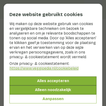
Deze website gebruikt cookies
Wij maken op deze website gebruik van cookies
en vergelijkbare technieken om bezoek te
Veggiblogs
analyseren en om je relevante boodschappen te
tonen op social media. Door op 'Alles accepteren'
Witte wonderen in de keuken
te klikken geef je toestemming voor de plaatsing
ervan en het verwerken van op deze wijze
28 maart 2024
verkregen persoonsgegevens, zoals in ons
privacy- & cookiestatement wordt vermeld.
Vandaag is het Witte Donderdag en wat is er nu
toepasselijker dan een eerbetoon te brengen aan de
Onze privacy- & cookiestatement:
kleur wit in onze creaties? Van verfrissende salades tot
https://www.veggipedia.nl
/cookiebeleid
hartverwarmende pastagerechten, witte ingrediënten
vormen de basis voor een scala aan heerlijke
Alles accepteren
gerechten. Ter ere van deze bijzondere dag delen we in
deze blog enkele verrukkelijke recepten waarin wit
Alleen noodzakelijk
centraal staat. Laat je inspireren en probeer vanavond
nog een wit gerecht uit.
Aanpassen