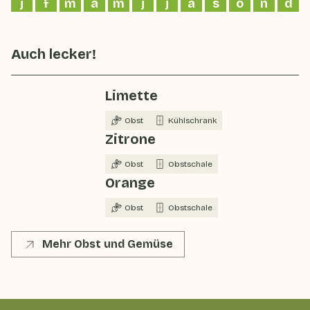
j
f
m
a
m
j
j
a
s
o
n
d
Auch lecker!
Limette
Obst
Kühlschrank
Zitrone
Obst
Obstschale
Orange
Obst
Obstschale
Mehr Obst und Gemüse