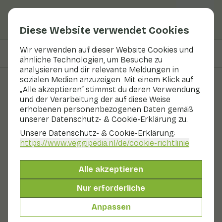
Diese Website verwendet Cookies
Wir verwenden auf dieser Website Cookies und
Auf dieser Seite
Zubereiten & Aufbewahren
ähnliche Technologien, um Besuche zu
analysieren und dir relevante Meldungen in
sozialen Medien anzuzeigen. Mit einem Klick auf
„Alle akzeptieren“ stimmst du deren Verwendung
Obst und Gemüse
und der Verarbeitung der auf diese Weise
erhobenen personenbezogenen Daten gemäß
Indischer Kalk
unserer Datenschutz- & Cookie-Erklärung zu.
Unsere Datenschutz- & Cookie-Erklärung:
Obst
Kühlschrank
https://www.veggipedia.nl
/de/cookie-richtlinie
Die (indische) Limette ist mit der Zitrone und der Orange
verwandt und gehört zu den Zitrusfrüchten (Familie der
Alle akzeptieren
Weinrebenfrüchte). Limetten sind rund und kleiner als
Zitronen. Die Schale ist dünn, ziemlich glatt und grün.
Nur erforderliche
Das saure, gelbgrüne Fruchtfleisch ist viel
wohlriechender, aromatischer und saftiger als das der
Anpassen
Zitrone.
Auch genannt: