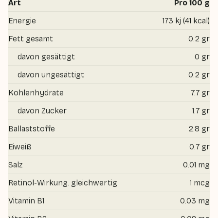
Art
Pro 100 g
Energie
173 kj (41 kcal)
Fett gesamt
0.2 gr
davon gesättigt
0 gr
davon ungesättigt
0.2 gr
Kohlenhydrate
7.7 gr
davon Zucker
1.7 gr
Ballaststoffe
2.8 gr
Eiweiß
0.7 gr
Salz
0.01 mg
Retinol-Wirkung. gleichwertig
1 mcg
Vitamin B1
0.03 mg