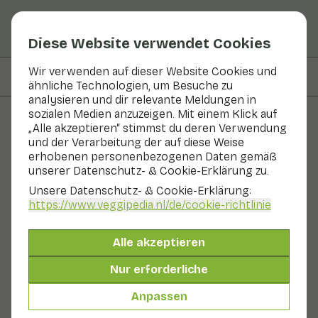
Diese Website verwendet Cookies
Wir verwenden auf dieser Website Cookies und
Auf dieser Seite
Rezepte mit
ähnliche Technologien, um Besuche zu
analysieren und dir relevante Meldungen in
sozialen Medien anzuzeigen. Mit einem Klick auf
„Alle akzeptieren“ stimmst du deren Verwendung
Obst und Gemüse
und der Verarbeitung der auf diese Weise
erhobenen personenbezogenen Daten gemäß
Königlicher Austernpilz
unserer Datenschutz- & Cookie-Erklärung zu.
(Eryngii)
Unsere Datenschutz- & Cookie-Erklärung:
https://www.veggipedia.nl
/de/cookie-richtlinie
In Saison
Gemüse
Kühlschrank
Der Eryngii ist auch als König unter den Austernpilzen
Alle akzeptieren
bekannt. Dieser Pilz hat einen samtigen
Nur erforderliche
hellgraubraunen Hut und einen großen festen weißen
Stiel. Der Pilz wächst in Büscheln. Der ganze Pilz ist sehr
Anpassen
wohlschmeckend und hat einen leicht würzigen
Geschmack.