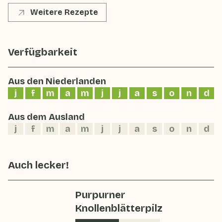
Weitere Rezepte
Verfügbarkeit
Aus den Niederlanden
j
f
m
a
m
j
j
a
s
o
n
d
Aus dem Ausland
j
f
m
a
m
j
j
a
s
o
n
d
Auch lecker!
Purpurner
Knollenblätterpilz