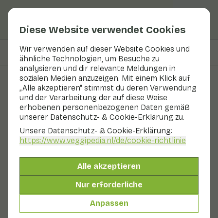
Diese Website verwendet Cookies
Wir verwenden auf dieser Website Cookies und
Auf dieser Seite
Informationen
ähnliche Technologien, um Besuche zu
analysieren und dir relevante Meldungen in
sozialen Medien anzuzeigen. Mit einem Klick auf
„Alle akzeptieren“ stimmst du deren Verwendung
Obst und Gemüse
und der Verarbeitung der auf diese Weise
erhobenen personenbezogenen Daten gemäß
Rote Bete
unserer Datenschutz- & Cookie-Erklärung zu.
Unsere Datenschutz- & Cookie-Erklärung:
In Saison
Gemüse
Kühlschrank
https://www.veggipedia.nl
/de/cookie-richtlinie
Rüben (Kroten) sind dunkelrote Knollen mit grünen
Blättern mit roten Adern. Es gibt Sommer- und
Alle akzeptieren
Winterrüben. Die Rote Bete wurde bereits im 16.
Jahrhundert als nahrhaftes und schmackhaftes
Nur erforderliche
Gemüse entdeckt. Jahrhundert als nahrhaftes und
schmackhaftes Gemüse entdeckt. Die rote Farbe der
Anpassen
Roten Bete ist auf den in ihr enthaltenen natürlichen
Farbstoff Betanin zurückzuführen.