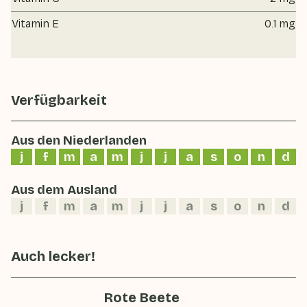
Vitamin E
0.1 mg
Verfügbarkeit
Aus den Niederlanden
j
f
m
a
m
j
j
a
s
o
n
d
Aus dem Ausland
j
f
m
a
m
j
j
a
s
o
n
d
Auch lecker!
Rote Beete