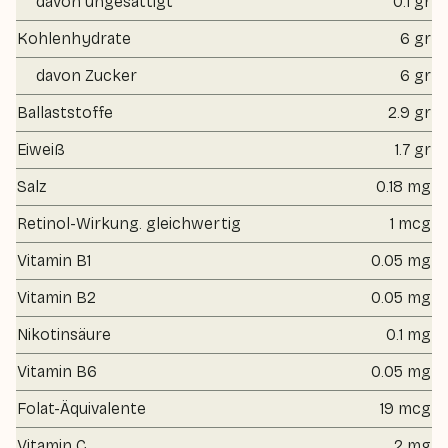
davon ungesättigt
0.1 gr
Kohlenhydrate
6 gr
davon Zucker
6 gr
Ballaststoffe
2.9 gr
Eiweiß
1.7 gr
Salz
0.18 mg
Retinol-Wirkung. gleichwertig
1 mcg
Vitamin B1
0.05 mg
Vitamin B2
0.05 mg
Nikotinsäure
0.1 mg
Vitamin B6
0.05 mg
Folat-Äquivalente
19 mcg
Vitamin C
2 mg