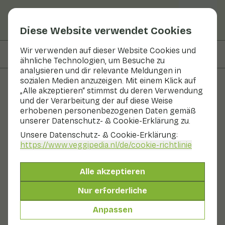
Diese Website verwendet Cookies
Wir verwenden auf dieser Website Cookies und
Auf dieser Seite
Zubereitung
ähnliche Technologien, um Besuche zu
analysieren und dir relevante Meldungen in
sozialen Medien anzuzeigen. Mit einem Klick auf
„Alle akzeptieren“ stimmst du deren Verwendung
Rezepte
und der Verarbeitung der auf diese Weise
erhobenen personenbezogenen Daten gemäß
Marinierte Rüben
unserer Datenschutz- & Cookie-Erklärung zu.
Unsere Datenschutz- & Cookie-Erklärung:
Hauptgericht
2 Personen
30 - 60 min
https://www.veggipedia.nl
/de/cookie-richtlinie
Mit saisonalen Produkten
Alle akzeptieren
215 g Gemüse p. P.
Nur erforderliche
Anpassen
Zutaten
2 Personen