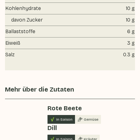
Kohlenhydrate
10 g
davon Zucker
10 g
Ballaststoffe
6 g
Eiweiß
3 g
Salz
0.3 g
Mehr über die Zutaten
Rote Beete
In Saison
Gemüse
Dill
In Saison
Kräuter