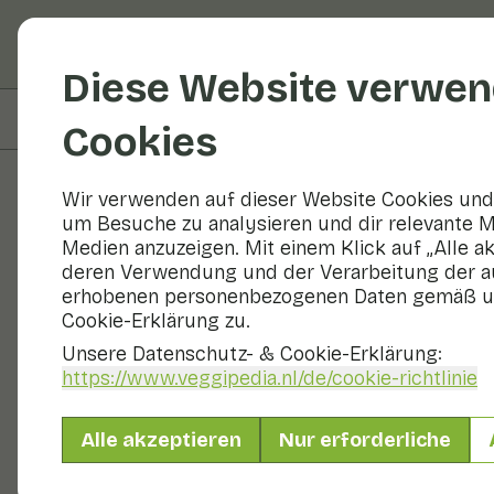
Obst und Gemüse
R
Diese Website verwen
Auf dieser Seite
Zubereitung
Cookies
Wir verwenden auf dieser Website Cookies und 
um Besuche zu analysieren und dir relevante M
Rezepte
Medien anzuzeigen. Mit einem Klick auf „Alle a
deren Verwendung und der Verarbeitung der a
Rote-Bete-S
erhobenen personenbezogenen Daten gemäß u
Cookie-Erklärung zu.
Unsere Datenschutz- & Cookie-Erklärung:
https://www.veggipedia.nl
/de/cookie-richtlinie
Hauptgericht
2 Personen
Alle akzeptieren
Nur erforderliche
Mit saisonalen Produkten
275 g Gemüse p. P.
&
60 g Obst p.