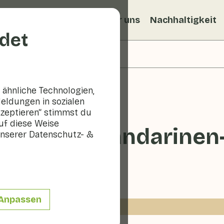
ezepte
Veggiblogs
Über uns
Nachhaltigkeit
det
ähnliche Technologien,
eldungen in sozialen
kzeptieren“ stimmst du
uf diese Weise
alat mit Mandarinen
nserer Datenschutz- &
10 - 20 min
Anpassen
 P.