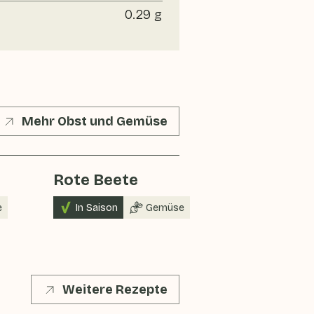
0.29 g
Mehr Obst und Gemüse
Rote Beete
Satsuma 
e
In Saison
Gemüse
Obst
K
Weitere Rezepte