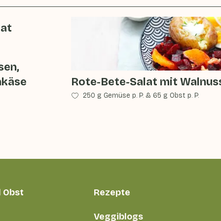
lat
sen,
nkäse
Rote-Bete-Salat mit Walnus
250 g Gemüse p. P.
&
65 g Obst p. P.
 Obst
Rezepte
Veggiblogs