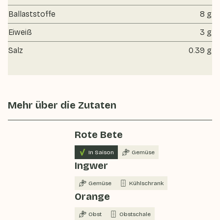
Ballaststoffe
8 g
Eiweiß
3 g
Salz
0.39 g
Mehr über die Zutaten
Rote Bete
In Saison
Gemüse
Ingwer
Gemüse
Kühlschrank
Orange
Obst
Obstschale