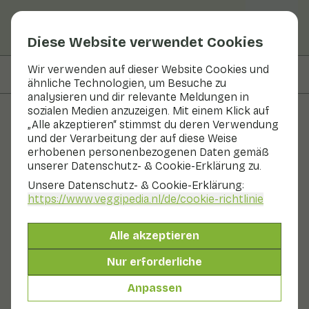
Diese Website verwendet Cookies
Wir verwenden auf dieser Website Cookies und
Auf dieser Seite
Zubereitung
ähnliche Technologien, um Besuche zu
analysieren und dir relevante Meldungen in
sozialen Medien anzuzeigen. Mit einem Klick auf
„Alle akzeptieren“ stimmst du deren Verwendung
Rezepte
und der Verarbeitung der auf diese Weise
erhobenen personenbezogenen Daten gemäß
Orientalische Rüben
unserer Datenschutz- & Cookie-Erklärung zu.
Unsere Datenschutz- & Cookie-Erklärung:
Hauptgericht
2 Personen
10 - 20 min
https://www.veggipedia.nl
/de/cookie-richtlinie
Mit saisonalen Produkten
Alle akzeptieren
300 g Gemüse p. P.
Nur erforderliche
Anpassen
Zutaten
2 Personen