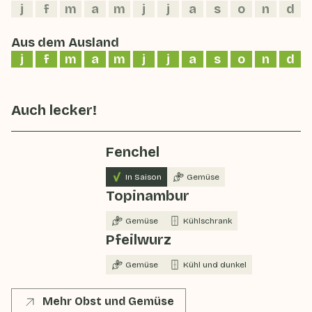
j
f
m
a
m
j
j
a
s
o
n
d
Aus dem Ausland
j
f
m
a
m
j
j
a
s
o
n
d
Auch lecker!
Fenchel
In Saison
Gemüse
Topinambur
Gemüse
Kühlschrank
Pfeilwurz
Gemüse
Kühl und dunkel
Mehr Obst und Gemüse