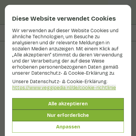
Diese Website verwendet Cookies
Wir verwenden auf dieser Website Cookies und
Auf dieser Seite
Zubereiten & Aufbewahren
ähnliche Technologien, um Besuche zu
analysieren und dir relevante Meldungen in
sozialen Medien anzuzeigen. Mit einem Klick auf
„Alle akzeptieren“ stimmst du deren Verwendung
Obst und Gemüse
und der Verarbeitung der auf diese Weise
erhobenen personenbezogenen Daten gemäß
Ingwer
unserer Datenschutz- & Cookie-Erklärung zu.
Unsere Datenschutz- & Cookie-Erklärung:
Gemüse
Kühlschrank
https://www.veggipedia.nl
/de/cookie-richtlinie
Ingwer ist eine Wurzelknolle der Ingwerpflanze. Schon
im Mittelalter wurde die Knolle zum Würzen von
Alle akzeptieren
Speisen verwendet. Ingwer macht Fleisch zarter, da
frischer Ingwer ein eiweißspaltendes Enzym enthält.
Nur erforderliche
Ingwer gibt es als frische Knolle, aber auch als
Ingwersirup oder Ingwerpulver zu kaufen. Es ist
Anpassen
wissenschaftlich erwiesen, dass Ingwer gegen Übelkeit
hilft, zum Beispiel bei Autokrankheit oder in der