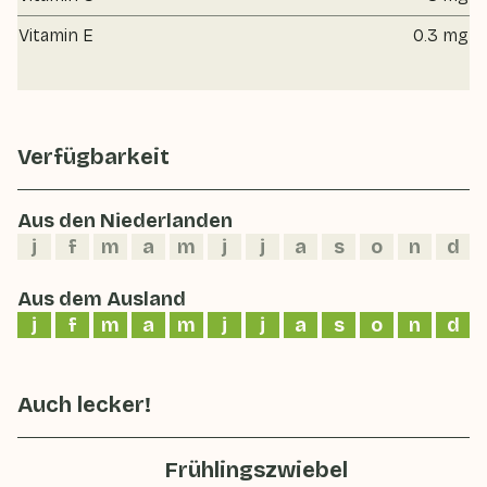
Vitamin E
0.3 mg
Verfügbarkeit
Aus den Niederlanden
j
f
m
a
m
j
j
a
s
o
n
d
Aus dem Ausland
j
f
m
a
m
j
j
a
s
o
n
d
Auch lecker!
Frühlingszwiebel