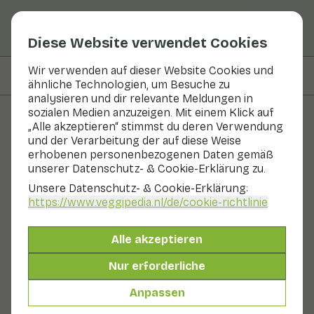
Diese Website verwendet Cookies
Wir verwenden auf dieser Website Cookies und
Auf dieser Seite
Nährwerte
ähnliche Technologien, um Besuche zu
analysieren und dir relevante Meldungen in
sozialen Medien anzuzeigen. Mit einem Klick auf
„Alle akzeptieren“ stimmst du deren Verwendung
Obst und Gemüse
und der Verarbeitung der auf diese Weise
erhobenen personenbezogenen Daten gemäß
Steinwäldchen
unserer Datenschutz- & Cookie-Erklärung zu.
Unsere Datenschutz- & Cookie-Erklärung:
Gemüse
Kühl und dunkel
https://www.veggipedia.nl
/de/cookie-richtlinie
Steinzwiebeln ähneln in gewisser Weise den
Frühlingszwiebeln, nur sind sie länger und dünner. Die
Alle akzeptieren
Stielzwiebeln haben einen würzigen und frischen
Geschmack. Sie können sowohl den weißen als auch
Nur erforderliche
den grünen Teil des Steinlauchs verwenden. Der
Ursprung dieses Gemüses liegt in Nordostasien. Dort
Anpassen
wurde das Gemüse auf kieselhaltigem Lavaboden
angebaut. Von diesem Boden hat diese Zwiebelsorte