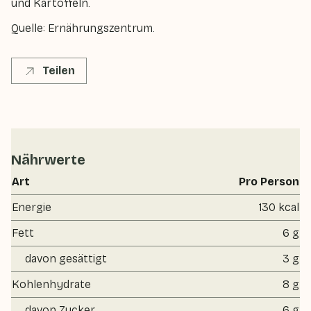
und Kartoffeln.
Quelle: Ernährungszentrum.
Teilen
Nährwerte
Art
Pro Person
Energie
130 kcal
Fett
6 g
davon gesättigt
3 g
Kohlenhydrate
8 g
davon Zucker
6 g