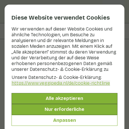
Diese Website verwendet Cookies
Wir verwenden auf dieser Website Cookies und
Auf dieser Seite
Zubereitung
ähnliche Technologien, um Besuche zu
analysieren und dir relevante Meldungen in
sozialen Medien anzuzeigen. Mit einem Klick auf
„Alle akzeptieren“ stimmst du deren Verwendung
Rezepte
und der Verarbeitung der auf diese Weise
erhobenen personenbezogenen Daten gemäß
Lauch mit Ziegenkäse aus
unserer Datenschutz- & Cookie-Erklärung zu.
dem Ofen
Unsere Datenschutz- & Cookie-Erklärung:
https://www.veggipedia.nl
/de/cookie-richtlinie
Hauptgericht
2 Personen
20 - 30 min
Alle akzeptieren
Mit saisonalen Produkten
Nur erforderliche
375 g Gemüse p. P.
Anpassen