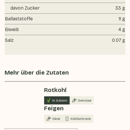
davon Zucker
33 g
Ballaststoffe
11 g
Eiweiß
4 g
Salz
0.07 g
Mehr über die Zutaten
Rotkohl
In Saison
Gemüse
Feigen
Obst
Kühlschrank