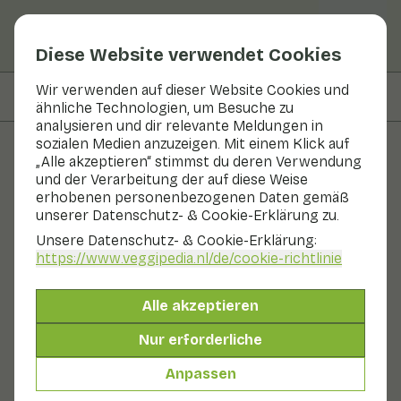
Diese Website verwendet Cookies
Wir verwenden auf dieser Website Cookies und
Auf dieser Seite
Zubereitung
ähnliche Technologien, um Besuche zu
analysieren und dir relevante Meldungen in
sozialen Medien anzuzeigen. Mit einem Klick auf
„Alle akzeptieren“ stimmst du deren Verwendung
Rezepte
und der Verarbeitung der auf diese Weise
erhobenen personenbezogenen Daten gemäß
Rotkohl mit Feigen
unserer Datenschutz- & Cookie-Erklärung zu.
Unsere Datenschutz- & Cookie-Erklärung:
Hauptgericht
2 Personen
20 - 30 min
https://www.veggipedia.nl
/de/cookie-richtlinie
Mit saisonalen Produkten
Alle akzeptieren
250 g Gemüse p. P.
&
50 g Obst p. P.
Nur erforderliche
Anpassen
Zutaten
2 Personen