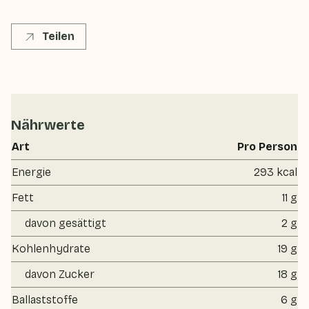
Teilen
Nährwerte
Art
Pro Person
Energie
293 kcal
Fett
11 g
davon gesättigt
2 g
Kohlenhydrate
19 g
davon Zucker
18 g
Ballaststoffe
6 g