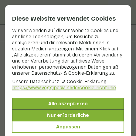
Diese Website verwendet Cookies
Wir verwenden auf dieser Website Cookies und
Auf dieser Seite
Zutaten
ähnliche Technologien, um Besuche zu
analysieren und dir relevante Meldungen in
sozialen Medien anzuzeigen. Mit einem Klick auf
„Alle akzeptieren“ stimmst du deren Verwendung
Rezepte
und der Verarbeitung der auf diese Weise
erhobenen personenbezogenen Daten gemäß
Salat mit
unserer Datenschutz- & Cookie-Erklärung zu.
Schweinefiletstreifen und
Unsere Datenschutz- & Cookie-Erklärung:
https://www.veggipedia.nl
/de/cookie-richtlinie
Fenchel
Alle akzeptieren
Hauptgericht
2 Personen
10 - 20 min
Nur erforderliche
Mit saisonalen Produkten
360 g Gemüse p. P.
&
130 g Obst p. P.
Anpassen