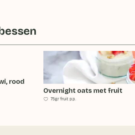
bessen
wi, rood
Overnight oats met fruit
75gr fruit p.p.