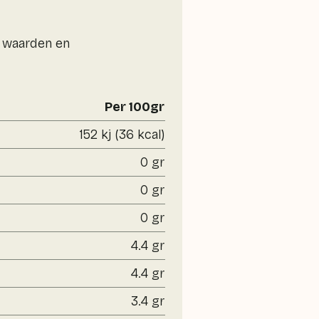
e waarden en
Per 100gr
152 kj (36 kcal)
0 gr
0 gr
0 gr
4.4 gr
4.4 gr
3.4 gr