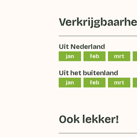
Verkrijgbaarhe
Uit Nederland
jan
feb
mrt
Uit het buitenland
jan
feb
mrt
Ook lekker!