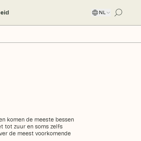
eid
NL
nden komen de meeste bessen
et tot zuur en soms zelfs
e over de meest voorkomende