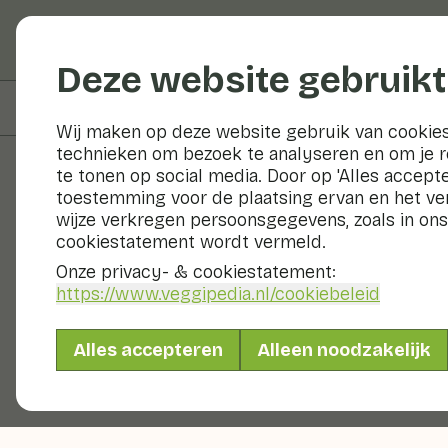
Groenten en fruit
Deze website gebruikt
Op deze pagina
Informatie
Wij maken op deze website gebruik van cookies
technieken om bezoek te analyseren en om je 
te tonen op social media. Door op 'Alles accepte
toestemming voor de plaatsing ervan en het v
Groenten en fruit
wijze verkregen persoonsgegevens, zoals in ons
cookiestatement wordt vermeld.
Onze privacy- & cookiestatement:
https://www.veggipedia.nl
/cookiebeleid
Alles accepteren
Alleen noodzakelijk