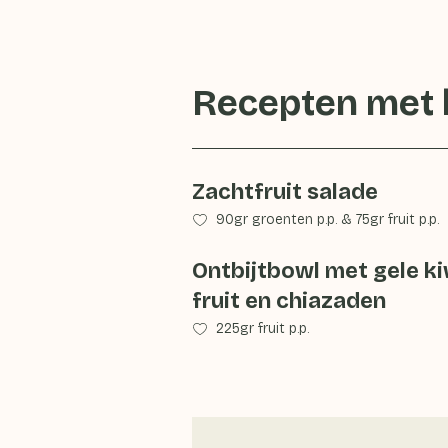
Recepten met
Zachtfruit salade
90gr groenten p.p.
&
75gr fruit p.p.
Ontbijtbowl met gele ki
fruit en chiazaden
225gr fruit p.p.