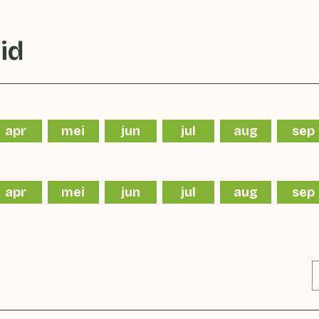
id
apr
mei
jun
jul
aug
sep
apr
mei
jun
jul
aug
sep