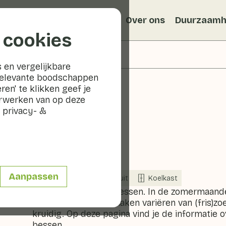
Recepten
Veggiblogs
Over ons
Duurzaamh
 cookies
 en vergelijkbare
relevante boodschappen
ren' te klikken geef je
erwerken van op deze
 privacy- &
Bessen
Aanpassen
Nu in seizoen
Fruit
Koelkast
Er zijn vele soorten bessen. In de zomermaa
uit Nederland. De smaken variëren van (fris)zo
kruidig. Op deze pagina vind je de informati
bessen.