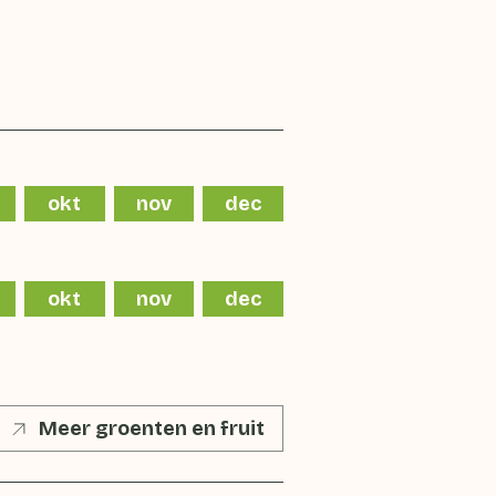
okt
nov
dec
okt
nov
dec
Meer groenten en fruit