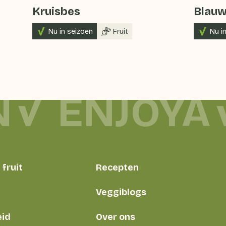
Kruisbes
Blauw
Nu in seizoen
Fruit
Nu i
N
ENJOYA
fruit
Recepten
Veggiblogs
id
Over ons