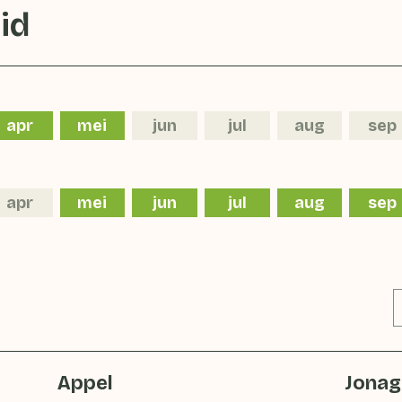
id
apr
mei
jun
jul
aug
sep
apr
mei
jun
jul
aug
sep
Appel
Jonag