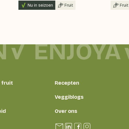
Nu in seizoen
Fruit
Fruit
N
ENJOYA
fruit
Recepten
Veggiblogs
id
Over ons