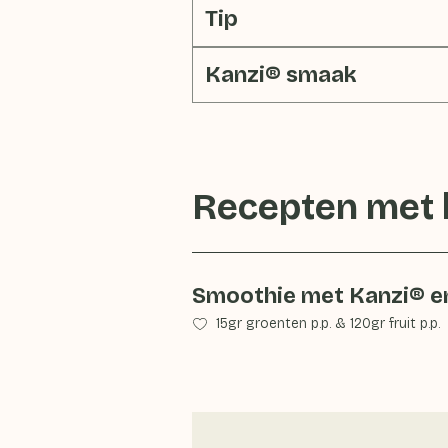
Tip
Kanzi® smaak
Recepten met
Smoothie met Kanzi® en
15gr groenten p.p.
&
120gr fruit p.p.