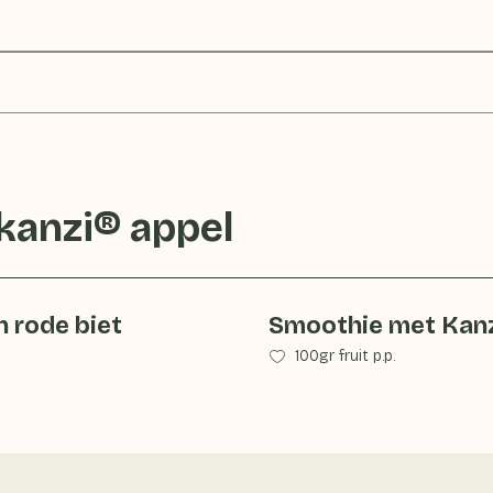
kanzi® appel
 rode biet
Smoothie met Kanz
100gr fruit p.p.