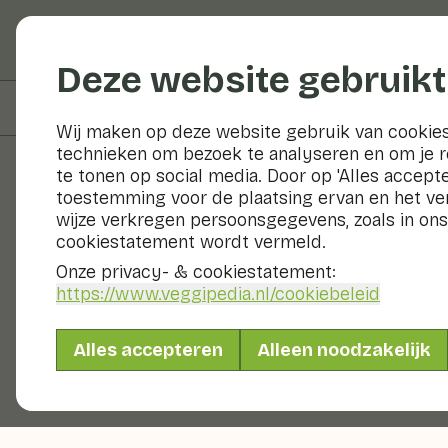
Groenten en fruit
Deze website gebruikt
Op deze pagina
Bereiden & bewaren
Wij maken op deze website gebruik van cookies
technieken om bezoek te analyseren en om je 
te tonen op social media. Door op 'Alles accepte
toestemming voor de plaatsing ervan en het v
Groenten en fruit
wijze verkregen persoonsgegevens, zoals in ons
cookiestatement wordt vermeld.
Onze privacy- & cookiestatement:
https://www.veggipedia.nl
/cookiebeleid
Alles accepteren
Alleen noodzakelijk