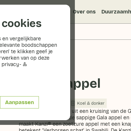
Recepten
Veggiblogs
Over ons
Duurzaamh
 cookies
 en vergelijkbare
relevante boodschappen
ren' te klikken geef je
erwerken van op deze
 privacy- &
Kanzi® appel
Aanpassen
Fruit
Koelkast
Koel & donker
De Kanzi® is ontstaan uit een kruising van de 
appel is een mix van de sappige Gala appel en
maakt Kanzi® een zoetzure appel met een knap
betekent ‘Verborgen schat’ in Swahili. De Kanzi