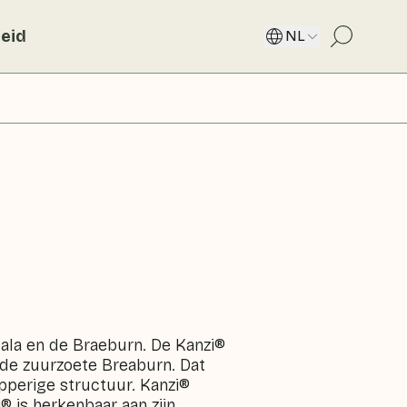
eid
NL
Gala en de Braeburn. De Kanzi®
 de zuurzoete Breaburn. Dat
perige structuur. Kanzi®
® is herkenbaar aan zijn