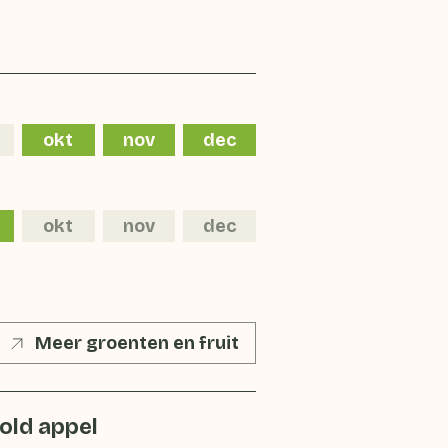
okt
nov
dec
okt
nov
dec
Meer groenten en fruit
old appel