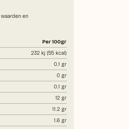
e waarden en
Per 100gr
232 kj (55 kcal)
0.1 gr
0 gr
0.1 gr
12 gr
11.2 gr
1.6 gr