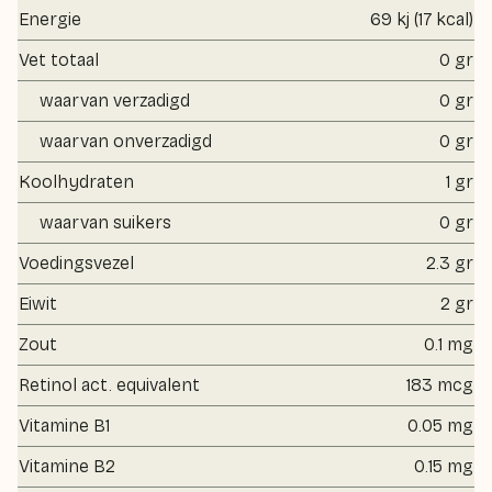
Energie
69 kj (17 kcal)
Vet totaal
0 gr
waarvan verzadigd
0 gr
waarvan onverzadigd
0 gr
Koolhydraten
1 gr
waarvan suikers
0 gr
Voedingsvezel
2.3 gr
Eiwit
2 gr
Zout
0.1 mg
Retinol act. equivalent
183 mcg
Vitamine B1
0.05 mg
Vitamine B2
0.15 mg