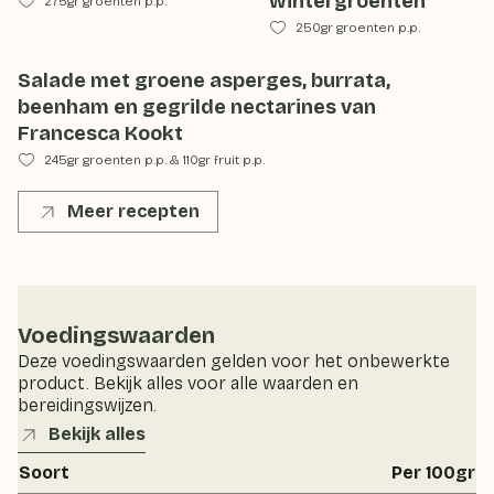
wintergroenten
275gr groenten p.p.
250gr groenten p.p.
Salade met groene asperges, burrata,
beenham en gegrilde nectarines van
Francesca Kookt
245gr groenten p.p.
&
110gr fruit p.p.
Meer recepten
Voedingswaarden
Deze voedingswaarden gelden voor het onbewerkte
product. Bekijk alles voor alle waarden en
bereidingswijzen.
Bekijk alles
Soort
Per 100gr