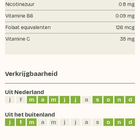
Nicotinezuur
0.8 mg
Vitamine B6
0.09 mg
Folaat equivalenten
126 mcg
Vitamine C
35 mg
Verkrijgbaarheid
Uit Nederland
j
f
m
a
m
j
j
a
s
o
n
d
Uit het buitenland
j
f
m
a
m
j
j
a
s
o
n
d