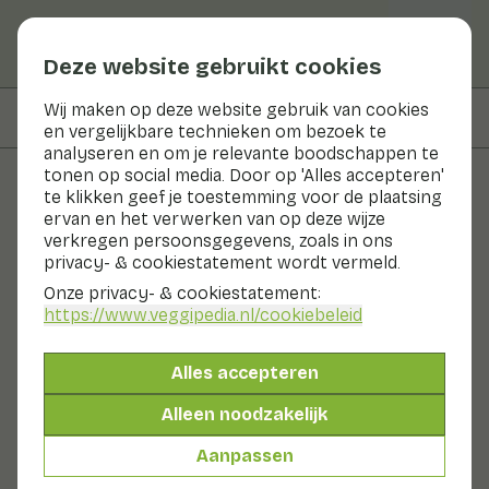
Deze website gebruikt cookies
Wij maken op deze website gebruik van cookies
Op deze pagina
Recepten met
en vergelijkbare technieken om bezoek te
analyseren en om je relevante boodschappen te
tonen op social media. Door op 'Alles accepteren'
te klikken geef je toestemming voor de plaatsing
Groenten en fruit
ervan en het verwerken van op deze wijze
verkregen persoonsgegevens, zoals in ons
Raapstelen
privacy- & cookiestatement wordt vermeld.
Onze privacy- & cookiestatement:
Groenten
Koelkast
https://www.veggipedia.nl
/cookiebeleid
Raapstelen zijn echte voorjaarsgroenten. Deze
heldergroene groente wordt ook wel ‘keeltjes’
Alles accepteren
genoemd. Raapsteeltjes zijn langwerpige blaadjes op
een knapperige steel. De groente heeft wel wat weg
Alleen noodzakelijk
van jonge spinazie of rucola. Raapstelen zijn meestal te
koop in bosjes. De smaak is licht pittig.
Aanpassen