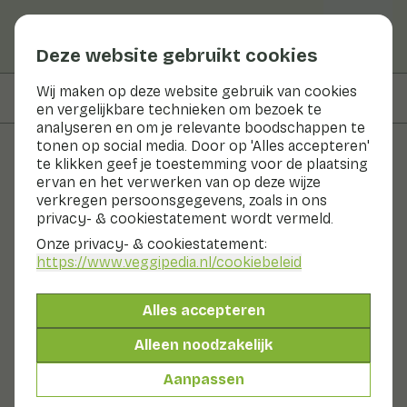
Deze website gebruikt cookies
Wij maken op deze website gebruik van cookies
Op deze pagina
Bereidingswijze
en vergelijkbare technieken om bezoek te
analyseren en om je relevante boodschappen te
tonen op social media. Door op 'Alles accepteren'
te klikken geef je toestemming voor de plaatsing
Recepten
ervan en het verwerken van op deze wijze
verkregen persoonsgegevens, zoals in ons
Raapsteeltjessalade
privacy- & cookiestatement wordt vermeld.
Onze privacy- & cookiestatement:
Bijgerecht
2 pers
10 - 20 min
https://www.veggipedia.nl
/cookiebeleid
Met seizoensproducten
Alles accepteren
180gr groenten p.p.
Alleen noodzakelijk
Aanpassen
Ingrediënten
2 pers