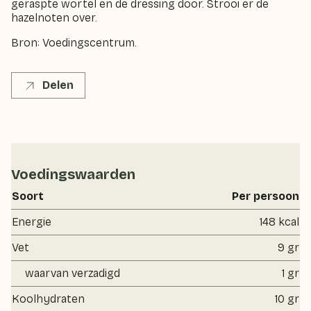
geraspte wortel en de dressing door. Strooi er de
hazelnoten over.
Bron: Voedingscentrum.
Delen
Voedingswaarden
Soort
Per persoon
Energie
148 kcal
Vet
9 gr
waarvan verzadigd
1 gr
Koolhydraten
10 gr