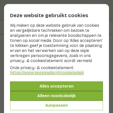
Deze website gebruikt cookies
Wij maken op deze website gebruik van cookies
Op deze pagina
Bereidingswijze
en vergelijkbare technieken om bezoek te
analyseren en om je relevante boodschappen te
tonen op social media. Door op 'Alles accepteren'
te klikken geef je toestemming voor de plaatsing
Recepten
ervan en het verwerken van op deze wijze
verkregen persoonsgegevens, zoals in ons
Pittige bakbanaan op de bbq
privacy- & cookiestatement wordt vermeld.
Onze privacy- & cookiestatement:
Nagerecht
0 - 10 min
https://www.veggipedia.nl
/cookiebeleid
Alles accepteren
150gr fruit p.p.
Alleen noodzakelijk
Aanpassen
Ingrediënten