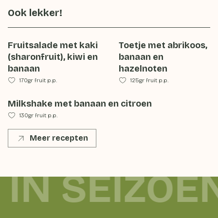
Ook lekker!
Fruitsalade met kaki
Toetje met abrikoos,
(sharonfruit), kiwi en
banaan en
banaan
hazelnoten
170gr fruit p.p.
125gr fruit p.p.
Milkshake met banaan en citroen
130gr fruit p.p.
Meer recepten
 IN SEIZOE