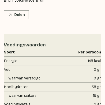
Bron: Voedingscentrum
Delen
Voedingswaarden
Soort
Per persoon
Energie
145 kcal
Vet
0 gr
waarvan verzadigd
0 gr
Koolhydraten
35 gr
waarvan suikers
15 gr
Voedingsvezels
2 gr