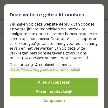
Deze website gebruikt cookies
Wij maken op deze website gebruik van cookies
Op deze pagina
Bereidingswijze
en vergelijkbare technieken om bezoek te
analyseren en om je relevante boodschappen te
tonen op social media. Door op 'Alles accepteren'
te klikken geef je toestemming voor de plaatsing
Recepten
ervan en het verwerken van op deze wijze
verkregen persoonsgegevens, zoals in ons
Prei met pruimen en
privacy- & cookiestatement wordt vermeld.
geitenkaas
Onze privacy- & cookiestatement:
https://www.veggipedia.nl
/cookiebeleid
Bijgerecht
2 pers
10 - 20 min
Alles accepteren
Met seizoensproducten
Alleen noodzakelijk
300gr groenten p.p.
Aanpassen