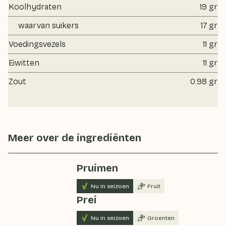
Koolhydraten
19 gr
waarvan suikers
17 gr
Voedingsvezels
11 gr
Eiwitten
11 gr
Zout
0.98 gr
Meer over de ingrediënten
Pruimen
Nu in seizoen
Fruit
Prei
Nu in seizoen
Groenten