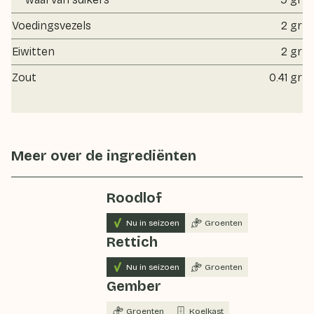
Voedingsvezels
2 gr
Eiwitten
2 gr
Zout
0.41 gr
Meer over de ingrediënten
Roodlof
Nu in seizoen
Groenten
Rettich
Nu in seizoen
Groenten
Gember
Groenten
Koelkast