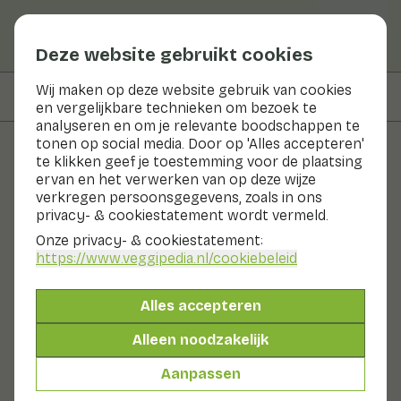
Deze website gebruikt cookies
Wij maken op deze website gebruik van cookies
Op deze pagina
Bereidingswijze
en vergelijkbare technieken om bezoek te
analyseren en om je relevante boodschappen te
tonen op social media. Door op 'Alles accepteren'
te klikken geef je toestemming voor de plaatsing
Recepten
ervan en het verwerken van op deze wijze
verkregen persoonsgegevens, zoals in ons
Rettichsalade met gember
privacy- & cookiestatement wordt vermeld.
Onze privacy- & cookiestatement:
Bijgerecht
2 pers
0 - 10 min
https://www.veggipedia.nl
/cookiebeleid
Met seizoensproducten
Alles accepteren
145gr groenten p.p.
Alleen noodzakelijk
Aanpassen
Ingrediënten
2 pers