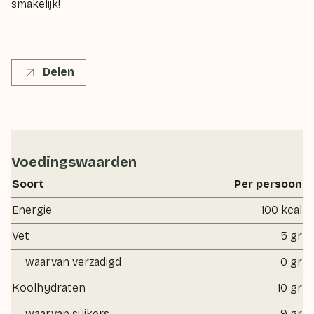
smakelijk!
Delen
Voedingswaarden
Soort
Per persoon
Energie
100 kcal
Vet
5 gr
waarvan verzadigd
0 gr
Koolhydraten
10 gr
waarvan suikers
9 gr