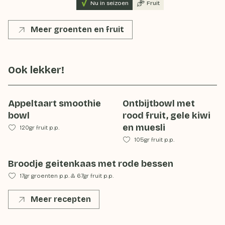
Nu in seizoen
Fruit
Meer groenten en fruit
Ook lekker!
Appeltaart smoothie
Ontbijtbowl met
bowl
rood fruit, gele kiwi
en muesli
120gr fruit p.p.
105gr fruit p.p.
Broodje geitenkaas met rode bessen
17gr groenten p.p.
&
67gr fruit p.p.
Meer recepten