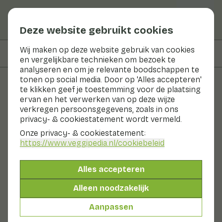
Deze website gebruikt cookies
Wij maken op deze website gebruik van cookies
Op deze pagina
Ingrediënten
en vergelijkbare technieken om bezoek te
analyseren en om je relevante boodschappen te
tonen op social media. Door op 'Alles accepteren'
te klikken geef je toestemming voor de plaatsing
Recepten
ervan en het verwerken van op deze wijze
verkregen persoonsgegevens, zoals in ons
Rode bessen granola bowl
privacy- & cookiestatement wordt vermeld.
Onze privacy- & cookiestatement:
Ontbijt
Tussendoor
Nagerecht
20 - 30 min
https://www.veggipedia.nl
/cookiebeleid
Met seizoensproducten
Alles accepteren
82gr fruit p.p.
Alleen noodzakelijk
Aanpassen
Ingrediënten