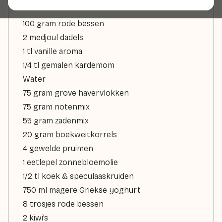
100 gram rode bessen
2 medjoul dadels
1 tl vanille aroma
1/4 tl gemalen kardemom
Water
75 gram grove havervlokken
75 gram notenmix
55 gram zadenmix
20 gram boekweitkorrels
4 gewelde pruimen
1 eetlepel zonnebloemolie
1/2 tl koek & speculaaskruiden
750 ml magere Griekse yoghurt
8 trosjes rode bessen
2 kiwi’s