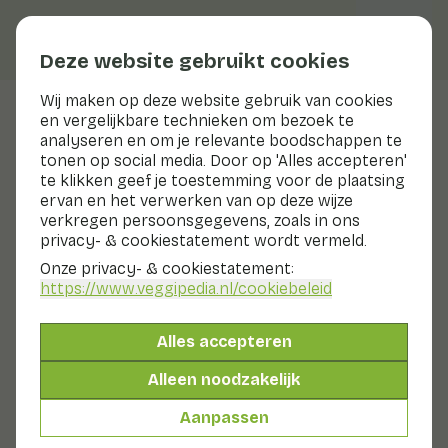
Deze website gebruikt cookies
Wij maken op deze website gebruik van cookies
en vergelijkbare technieken om bezoek te
Veggiblogs
analyseren en om je relevante boodschappen te
tonen op social media. Door op 'Alles accepteren'
Haal meer smaak uit je
te klikken geef je toestemming voor de plaatsing
gerecht met knoflook
ervan en het verwerken van op deze wijze
verkregen persoonsgegevens, zoals in ons
privacy- & cookiestatement wordt vermeld.
16 april 2026
Onze privacy- & cookiestatement:
Van pasta’s tot roerbakgerechten en van soepen tot
https://www.veggipedia.nl
/cookiebeleid
salades: knoflook is een ingrediënt dat je in bijna elke
keuken ter wereld terugvindt. Het geeft gerechten
meer diepte, meer karakter en vaak net dat beetje
Alles accepteren
extra. Niet voor niets heeft knoflook zelfs een eigen
Alleen noodzakelijk
moment in de spotlight, want op 19 april is het
knoflookdag.
Aanpassen