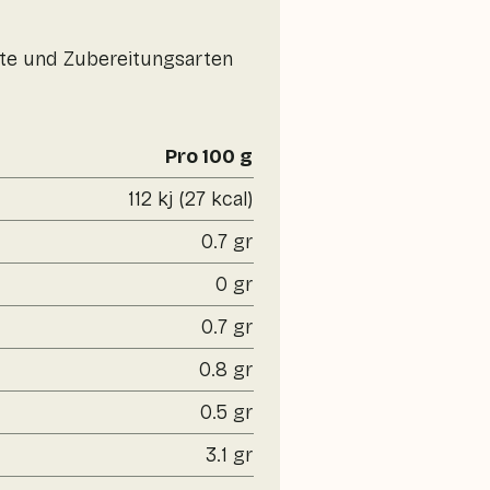
erte und Zubereitungsarten
Pro 100 g
112 kj (27 kcal)
0.7 gr
0 gr
0.7 gr
0.8 gr
0.5 gr
3.1 gr