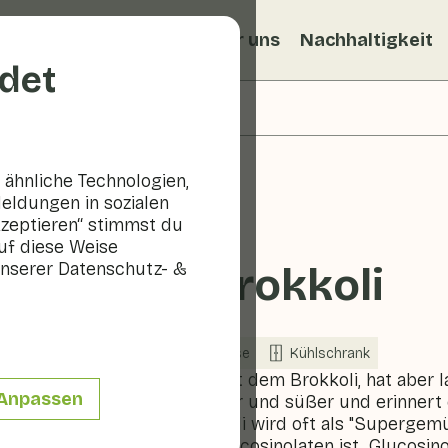
ezepte
Veggiblogs
Über uns
Nachhaltigkeit
det
ähnliche Technologien,
eldungen in sozialen
kzeptieren“ stimmst du
uf diese Weise
nserer Datenschutz- &
Bimi®-Brokkoli
In Saison
Gemüse
Kühlschrank
Bimi®-Brokkoli ähnelt dem Brokkoli, hat aber l
Anpassen
Geschmack ist milder und süßer und erinnert 
Name). Bimi® Brokkoli wird oft als "Supergemü
an Vitaminen und Glucosinolaten ist. Glucosino