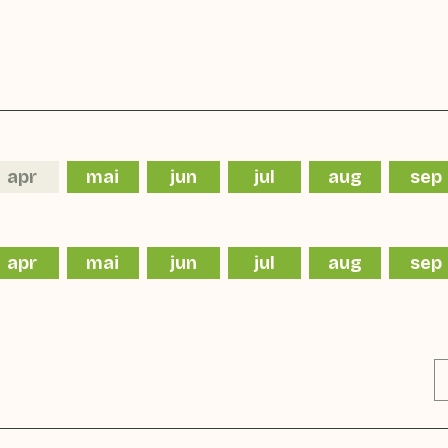
apr
mai
jun
jul
aug
sep
apr
mai
jun
jul
aug
sep