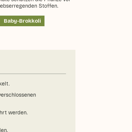
rebserregenden Stoffen.
Baby-Brokkoli
elt.
 verschlossenen
hrt werden.
den.