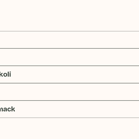
koli
hmack