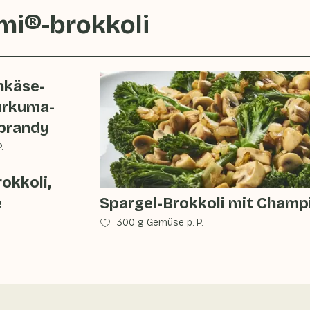
mi®-brokkoli
nkäse-
urkuma-
sbrandy
.
okkoli,
e
Spargel-Brokkoli mit Champ
300 g Gemüse p. P.