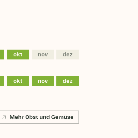
okt
nov
dez
okt
nov
dez
Mehr Obst und Gemüse