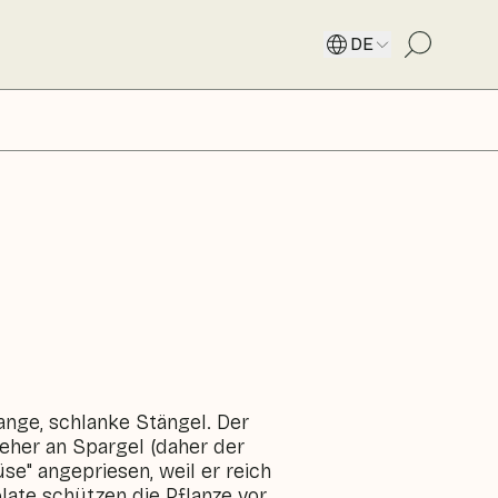
DE
ange, schlanke Stängel. Der
eher an Spargel (daher der
se" angepriesen, weil er reich
late schützen die Pflanze vor