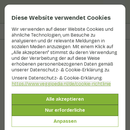
Diese Website verwendet Cookies
Wir verwenden auf dieser Website Cookies und
Auf dieser Seite
Nährwerte
ähnliche Technologien, um Besuche zu
analysieren und dir relevante Meldungen in
sozialen Medien anzuzeigen. Mit einem Klick auf
„Alle akzeptieren“ stimmst du deren Verwendung
Obst und Gemüse
und der Verarbeitung der auf diese Weise
erhobenen personenbezogenen Daten gemäß
Daten
unserer Datenschutz- & Cookie-Erklärung zu.
Unsere Datenschutz- & Cookie-Erklärung:
Obst
Kühlschrank
Kühl und dunkel
https://www.veggipedia.nl
/de/cookie-richtlinie
Die Dattel gehört zu den Steinfrüchten. Getrocknete
Datteln sind leicht erhältlich. Zunehmend werden auch
Alle akzeptieren
frische oder gefrorene Datteln angeboten. Frische
Datteln schmecken wie Honig und sind weniger süß als
Nur erforderliche
getrocknete. Getrocknete Datteln sind süsslich. Die so
genannten Medjool-Datteln sind als der Mercedes
Anpassen
unter den Datteln bekannt. Sie sind groß, buttrig weich
und sehr schmackhaft.