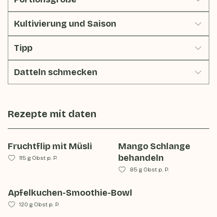
Kultivierung und Saison
Tipp
Datteln schmecken
Rezepte mit
daten
Fruchtflip mit Müsli
Mango Schlange
behandeln
115 g Obst p. P.
85 g Obst p. P.
Apfelkuchen-Smoothie-Bowl
120 g Obst p. P.