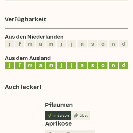
Verfügbarkeit
Aus den Niederlanden
j
f
m
a
m
j
j
a
s
o
n
d
Aus dem Ausland
j
f
m
a
m
j
j
a
s
o
n
d
Auch lecker!
Pflaumen
In Saison
Obst
Aprikose