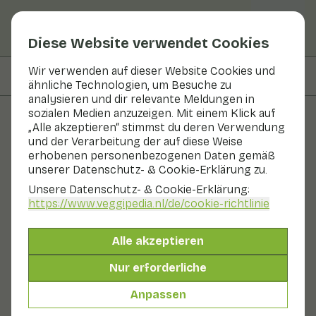
Diese Website verwendet Cookies
Wir verwenden auf dieser Website Cookies und
Auf dieser Seite
Zubereiten & Aufbewahren
ähnliche Technologien, um Besuche zu
analysieren und dir relevante Meldungen in
sozialen Medien anzuzeigen. Mit einem Klick auf
„Alle akzeptieren“ stimmst du deren Verwendung
Obst und Gemüse
und der Verarbeitung der auf diese Weise
erhobenen personenbezogenen Daten gemäß
Neuseeländischer Spinat
unserer Datenschutz- & Cookie-Erklärung zu.
Unsere Datenschutz- & Cookie-Erklärung:
Gemüse
Kühlschrank
https://www.veggipedia.nl
/de/cookie-richtlinie
Der Name Neuseeländischer Spinat kann verwirrend
sein. Dieser "Spinat" gehört zur Familie der
Alle akzeptieren
Portulakgewächse und sieht anders aus als
gewöhnlicher Spinat. Neuseeländischer Spinat hat
Nur erforderliche
dicke Blätter, die wie Spinat zubereitet werden können.
Der Geschmack ist ähnlich wie bei Spinat, aber etwas
Anpassen
süßer.
Auch genannt: