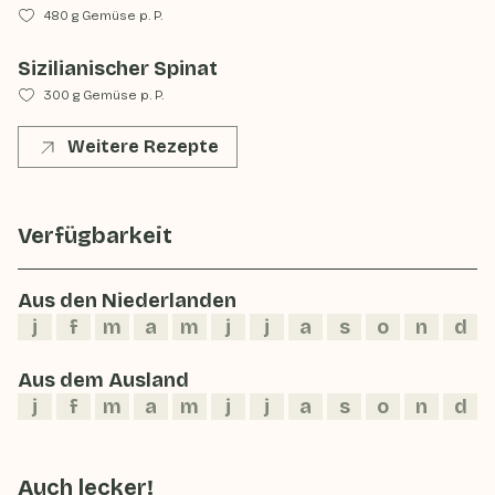
480 g Gemüse p. P.
Sizilianischer Spinat
300 g Gemüse p. P.
Weitere Rezepte
Verfügbarkeit
Aus den Niederlanden
j
f
m
a
m
j
j
a
s
o
n
d
Aus dem Ausland
j
f
m
a
m
j
j
a
s
o
n
d
Auch lecker!