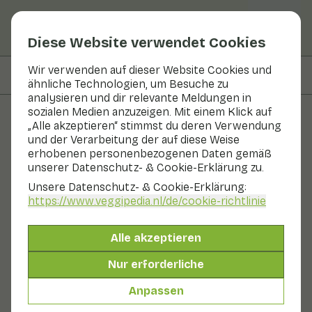
Diese Website verwendet Cookies
Wir verwenden auf dieser Website Cookies und
Auf dieser Seite
Informationen
ähnliche Technologien, um Besuche zu
analysieren und dir relevante Meldungen in
sozialen Medien anzuzeigen. Mit einem Klick auf
„Alle akzeptieren“ stimmst du deren Verwendung
Obst und Gemüse
und der Verarbeitung der auf diese Weise
erhobenen personenbezogenen Daten gemäß
Petersilie
unserer Datenschutz- & Cookie-Erklärung zu.
Unsere Datenschutz- & Cookie-Erklärung:
In Saison
Kräuter
Kühlschrank
https://www.veggipedia.nl
/de/cookie-richtlinie
Der frische, würzige Geschmack der Petersilie macht
sie zu einem unverzichtbaren Kraut in der Küche.
Alle akzeptieren
Petersilie ist reich an Vitamin C und Mineralien. Es gibt
zwei Arten von Petersilie: die krause Petersilie und die
Nur erforderliche
"flache" Petersilie, die etwas mehr Geschmack hat. Die
krause Petersilie eignet sich sehr gut als Beilage zu
Anpassen
kalten Speisen und Suppen. Flache Petersilie kann auch
in warmen Gerichten verwendet werden.