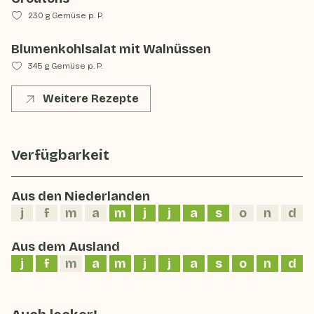
230 g Gemüse p. P.
Blumenkohlsalat mit Walnüssen
345 g Gemüse p. P.
Weitere Rezepte
Verfügbarkeit
Aus den Niederlanden
j
f
m
a
m
j
j
a
s
o
n
d
Aus dem Ausland
j
f
m
a
m
j
j
a
s
o
n
d