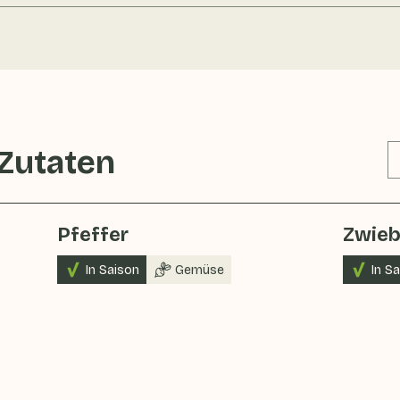
 Zutaten
Pfeffer
Zwieb
In Saison
Gemüse
In S