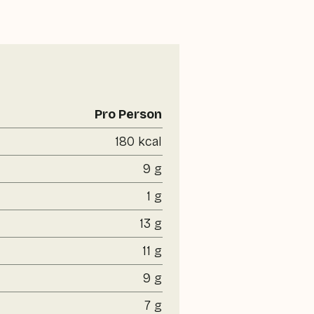
Pro Person
180 kcal
9 g
1 g
13 g
11 g
9 g
7 g