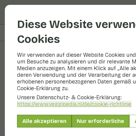
Obst und Gemüse
R
Diese Website verwen
Auf dieser Seite
Zubereitung
Cookies
Wir verwenden auf dieser Website Cookies und 
um Besuche zu analysieren und dir relevante M
Rezepte
Medien anzuzeigen. Mit einem Klick auf „Alle a
deren Verwendung und der Verarbeitung der a
Blumenkohl 
erhobenen personenbezogenen Daten gemäß u
Cookie-Erklärung zu.
Unsere Datenschutz- & Cookie-Erklärung:
https://www.veggipedia.nl
/de/cookie-richtlinie
Beilage
2 Personen
20 
Alle akzeptieren
Nur erforderliche
Mit saisonalen Produkten
410 g Gemüse p. P.