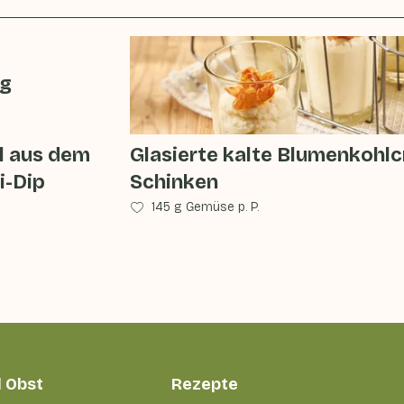
ag
l aus dem
Glasierte kalte Blumenkohlc
i-Dip
Schinken
145 g Gemüse p. P.
 Obst
Rezepte