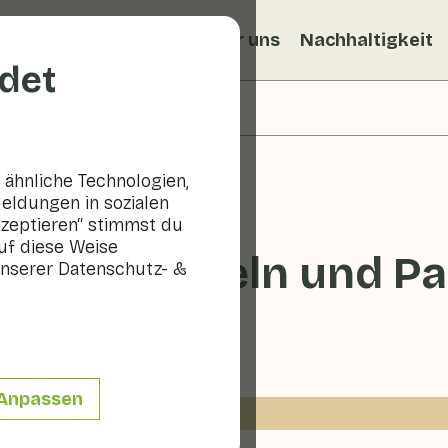
ezepte
Veggiblogs
Über uns
Nachhaltigkeit
det
ähnliche Technologien,
eldungen in sozialen
kzeptieren“ stimmst du
uf diese Weise
mit Zwiebeln und Pa
nserer Datenschutz- &
- 30 min
Anpassen