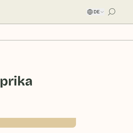
DE
prika