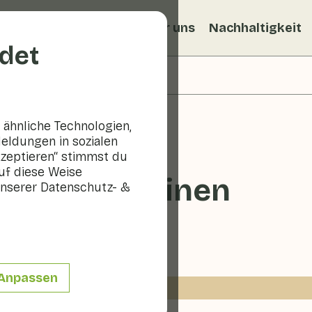
ezepte
Veggiblogs
Über uns
Nachhaltigkeit
det
ähnliche Technologien,
eldungen in sozialen
kzeptieren“ stimmst du
uf diese Weise
at mit Sardinen
nserer Datenschutz- &
10 - 20 min
Anpassen