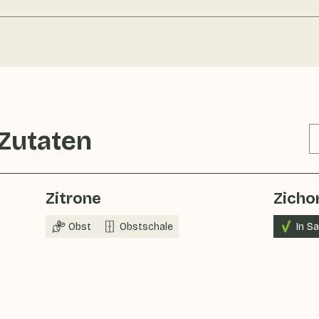
 Zutaten
Zitrone
Zicho
Obst
Obstschale
In S