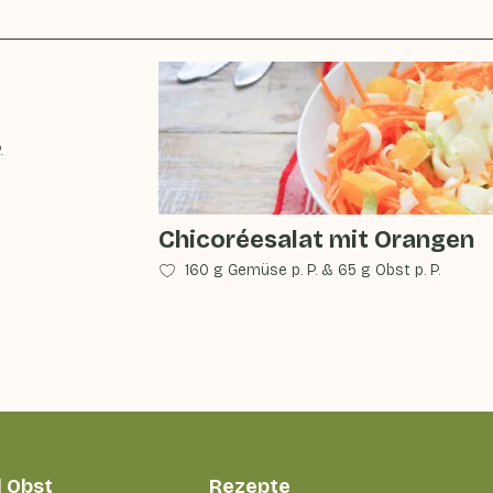
.
Chicoréesalat mit Orangen
160 g Gemüse p. P.
&
65 g Obst p. P.
 Obst
Rezepte