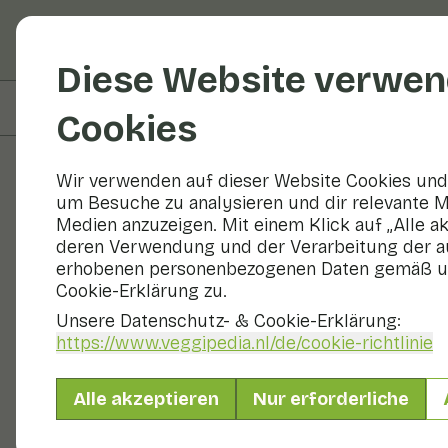
Obst und Gemüse
R
Diese Website verwen
Auf dieser Seite
Zubereitung
Cookies
Wir verwenden auf dieser Website Cookies und 
um Besuche zu analysieren und dir relevante M
Rezepte
Medien anzuzeigen. Mit einem Klick auf „Alle a
deren Verwendung und der Verarbeitung der a
Chicoréesal
erhobenen personenbezogenen Daten gemäß u
Cookie-Erklärung zu.
Unsere Datenschutz- & Cookie-Erklärung:
https://www.veggipedia.nl
/de/cookie-richtlinie
Hauptgericht
2 Personen
Alle akzeptieren
Nur erforderliche
Mit saisonalen Produkten
250 g Gemüse p. P.