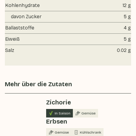
Kohlenhydrate
12 g
davon Zucker
5 g
Ballaststoffe
4 g
Eiweiß
5 g
Salz
0.02 g
Mehr über die Zutaten
Zichorie
In Saison
Gemüse
Erbsen
Gemüse
Kühlschrank