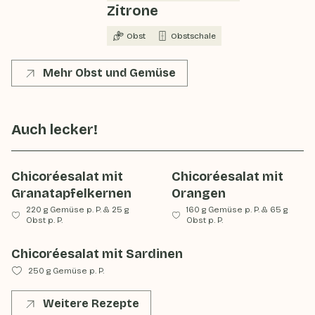
Zitrone
Obst
Obstschale
Mehr Obst und Gemüse
Auch lecker!
Chicoréesalat mit
Chicoréesalat mit
Granatapfelkernen
Orangen
220 g Gemüse p. P.
&
25 g
160 g Gemüse p. P.
&
65 g
Obst p. P.
Obst p. P.
Chicoréesalat mit Sardinen
250 g Gemüse p. P.
Weitere Rezepte