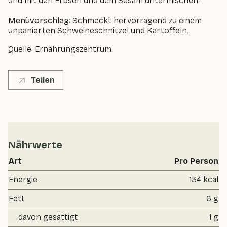
und mit den Erbsen und dem Sesam untermischen.
Menüvorschlag
: Schmeckt hervorragend zu einem
unpanierten Schweineschnitzel und Kartoffeln.
Quelle: Ernährungszentrum.
Teilen
Nährwerte
Art
Pro Person
Energie
134 kcal
Fett
6 g
davon gesättigt
1 g