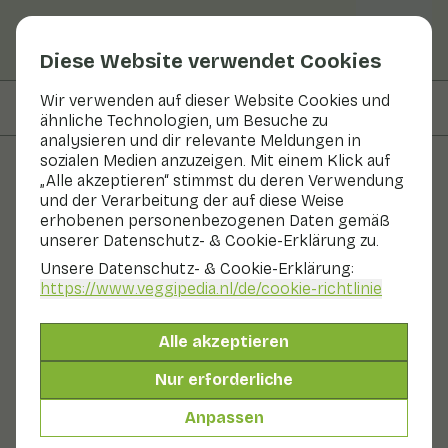
Diese Website verwendet Cookies
Wir verwenden auf dieser Website Cookies und
Auf dieser Seite
Zubereitung
ähnliche Technologien, um Besuche zu
analysieren und dir relevante Meldungen in
sozialen Medien anzuzeigen. Mit einem Klick auf
„Alle akzeptieren“ stimmst du deren Verwendung
Rezepte
und der Verarbeitung der auf diese Weise
erhobenen personenbezogenen Daten gemäß
Chicoréesalat mit
unserer Datenschutz- & Cookie-Erklärung zu.
Sesamdressing
Unsere Datenschutz- & Cookie-Erklärung:
https://www.veggipedia.nl
/de/cookie-richtlinie
Hauptgericht
2 Personen
10 - 20 min
Alle akzeptieren
Mit saisonalen Produkten
Nur erforderliche
185 g Gemüse p. P.
Anpassen