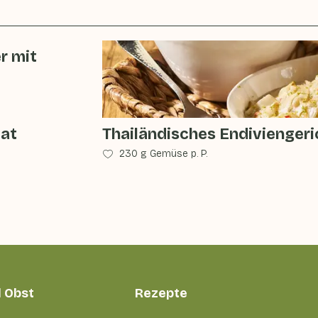
r mit
lat
Thailändisches Endiviengeri
230 g Gemüse p. P.
 Obst
Rezepte