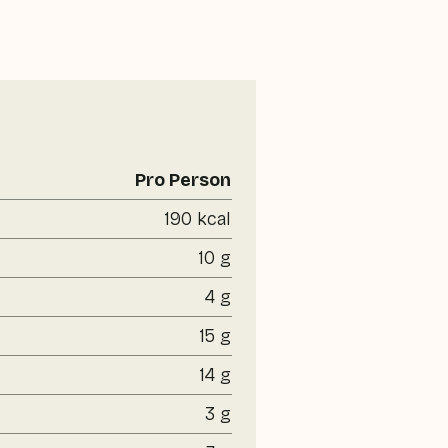
Pro Person
190 kcal
10 g
4 g
15 g
14 g
3 g