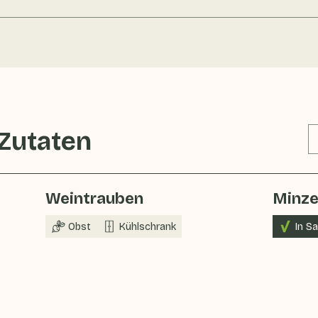
 Zutaten
Weintrauben
Minz
Obst
Kühlschrank
In S