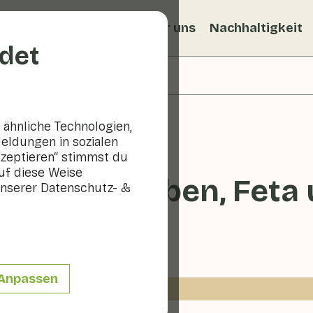
ezepte
Veggiblogs
Über uns
Nachhaltigkeit
det
ähnliche Technologien,
eldungen in sozialen
kzeptieren“ stimmst du
uf diese Weise
at mit Trauben, Feta
nserer Datenschutz- &
0 - 10 min
Anpassen
P.