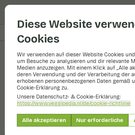
Obst und Gemüse
R
Diese Website verwen
Auf dieser Seite
Zubereitung
Cookies
Wir verwenden auf dieser Website Cookies und 
um Besuche zu analysieren und dir relevante M
Rezepte
Medien anzuzeigen. Mit einem Klick auf „Alle a
deren Verwendung und der Verarbeitung der a
Chicoréesal
erhobenen personenbezogenen Daten gemäß u
Cookie-Erklärung zu.
Unsere Datenschutz- & Cookie-Erklärung:
https://www.veggipedia.nl
/de/cookie-richtlinie
Mittagessen
2 Personen
Alle akzeptieren
Nur erforderliche
Mit saisonalen Produkten
180 g Gemüse p. P.
&
50 g Obst p. 