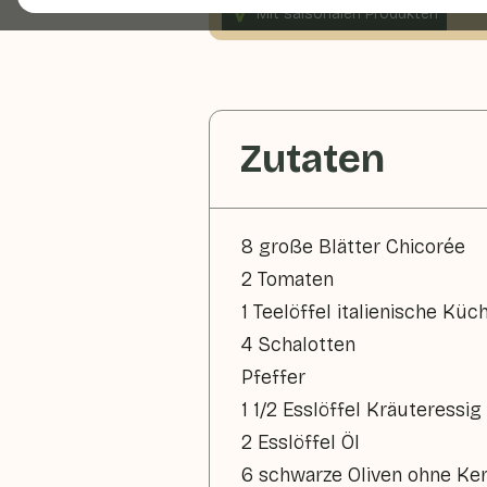
Mit saisonalen Produkten
330 g Gemüse p. P.
Zutaten
8 große Blätter Chicorée
2 Tomaten
1 Teelöffel italienische Kü
4 Schalotten
Pfeffer
1 1/2 Esslöffel Kräuteressig
2 Esslöffel Öl
6 schwarze Oliven ohne Ke