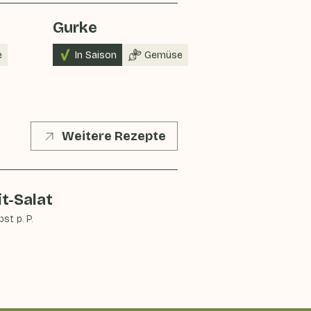
Gurke
e
In Saison
Gemüse
Weitere Rezepte
t-Salat
st p. P.