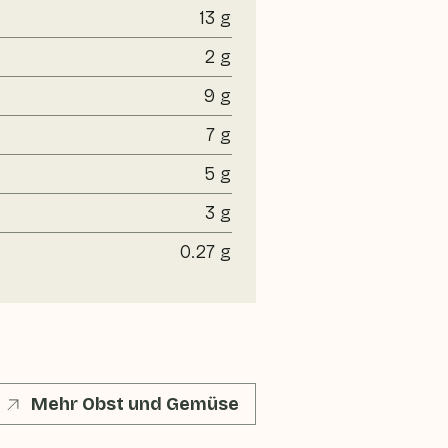
13 g
2 g
9 g
7 g
5 g
3 g
0.27 g
Mehr Obst und Gemüse