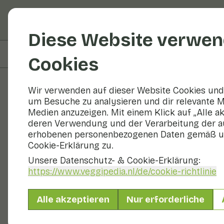
Obst und Gemüse
R
Diese Website verwen
Auf dieser Seite
Zutaten
Cookies
Wir verwenden auf dieser Website Cookies und 
um Besuche zu analysieren und dir relevante M
Rezepte
Medien anzuzeigen. Mit einem Klick auf „Alle a
deren Verwendung und der Verarbeitung der a
Gefüllte Zi
erhobenen personenbezogenen Daten gemäß u
Cookie-Erklärung zu.
Schalotten
Unsere Datenschutz- & Cookie-Erklärung:
https://www.veggipedia.nl
/de/cookie-richtlinie
Beilage
2 Personen
0 -
Alle akzeptieren
Nur erforderliche