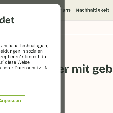
ezepte
Veggiblogs
Über uns
Nachhaltigkeit
det
ähnliche Technologien,
eldungen in sozialen
kzeptieren“ stimmst du
uf diese Weise
chorienblätter mit ge
nserer Datenschutz- &
 10 min
Anpassen