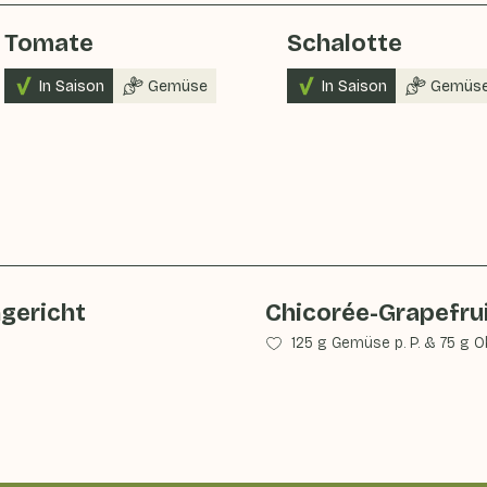
Tomate
Schalotte
In Saison
Gemüse
In Saison
Gemüs
ngericht
Chicorée-Grapefrui
125 g Gemüse p. P.
&
75 g Ob