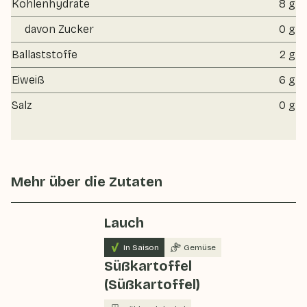
Kohlenhydrate
8 g
davon Zucker
0 g
Ballaststoffe
2 g
Eiweiß
6 g
Salz
0 g
Mehr über die Zutaten
Lauch
In Saison
Gemüse
Süßkartoffel
(Süßkartoffel)