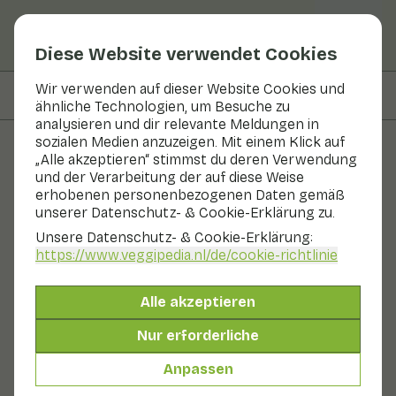
Diese Website verwendet Cookies
Wir verwenden auf dieser Website Cookies und
Auf dieser Seite
Nährwerte
ähnliche Technologien, um Besuche zu
analysieren und dir relevante Meldungen in
sozialen Medien anzuzeigen. Mit einem Klick auf
„Alle akzeptieren“ stimmst du deren Verwendung
Rezepte
und der Verarbeitung der auf diese Weise
erhobenen personenbezogenen Daten gemäß
Gemüse-Törtchen aus
unserer Datenschutz- & Cookie-Erklärung zu.
Süßkartoffeln und Lauch
Unsere Datenschutz- & Cookie-Erklärung:
https://www.veggipedia.nl
/de/cookie-richtlinie
Mittagessen
Beilage
20 - 30 min
Alle akzeptieren
Mit saisonalen Produkten
Nur erforderliche
63 g Gemüse p. P.
Anpassen