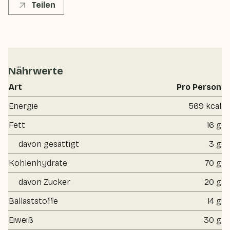
Teilen
Nährwerte
Art
Pro Person
Energie
569 kcal
Fett
16 g
davon gesättigt
3 g
Kohlenhydrate
70 g
davon Zucker
20 g
Ballaststoffe
14 g
Eiweiß
30 g