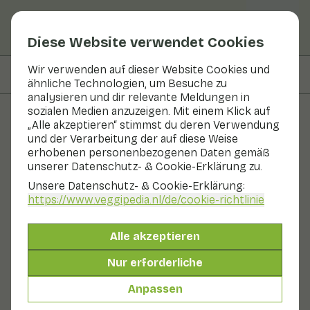
Diese Website verwendet Cookies
Wir verwenden auf dieser Website Cookies und
Auf dieser Seite
Zutaten
ähnliche Technologien, um Besuche zu
analysieren und dir relevante Meldungen in
sozialen Medien anzuzeigen. Mit einem Klick auf
„Alle akzeptieren“ stimmst du deren Verwendung
Rezepte
und der Verarbeitung der auf diese Weise
erhobenen personenbezogenen Daten gemäß
Süßer Rosenkohl mit Huhn
unserer Datenschutz- & Cookie-Erklärung zu.
und Kartoffeln
Unsere Datenschutz- & Cookie-Erklärung:
https://www.veggipedia.nl
/de/cookie-richtlinie
Hauptgericht
2 Personen
20 - 30 min
Alle akzeptieren
Mit saisonalen Produkten
Nur erforderliche
200 g Gemüse p. P.
&
35 g Obst p. P.
Anpassen