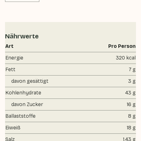
Nährwerte
Art
Pro Person
Energie
320 kcal
Fett
7 g
davon gesättigt
3 g
Kohlenhydrate
43 g
davon Zucker
16 g
Ballaststoffe
8 g
Eiweiß
18 g
Salz
1.43 g