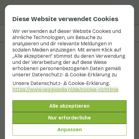
Diese Website verwendet Cookies
Wir verwenden auf dieser Website Cookies und
Auf dieser Seite
Zubereitung
ähnliche Technologien, um Besuche zu
analysieren und dir relevante Meldungen in
sozialen Medien anzuzeigen. Mit einem Klick auf
„Alle akzeptieren“ stimmst du deren Verwendung
Rezepte
und der Verarbeitung der auf diese Weise
erhobenen personenbezogenen Daten gemäß
Sandwich Hawaii
unserer Datenschutz- & Cookie-Erklärung zu.
Unsere Datenschutz- & Cookie-Erklärung:
Mittagessen
2 Personen
0 - 10 min
https://www.veggipedia.nl
/de/cookie-richtlinie
Mit saisonalen Produkten
Alle akzeptieren
100 g Gemüse p. P.
&
100 g Obst p. P.
Nur erforderliche
Anpassen
Zutaten
2 Personen