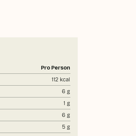
Pro Person
112 kcal
6 g
1 g
6 g
5 g