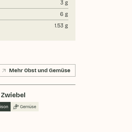
3 g
6 g
1.53 g
Mehr Obst und Gemüse
 Zwiebel
aison
Gemüse