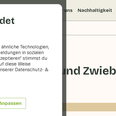
ezepte
Veggiblogs
Über uns
Nachhaltigkeit
det
ähnliche Technologien,
eldungen in sozialen
kzeptieren“ stimmst du
uf diese Weise
t Anchovis und Zwieb
nserer Datenschutz- &
10 - 20 min
Anpassen