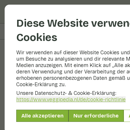
Obst und Gemüse
R
Diese Website verwen
Auf dieser Seite
Zutaten
Cookies
Wir verwenden auf dieser Website Cookies und 
um Besuche zu analysieren und dir relevante M
Rezepte
Medien anzuzeigen. Mit einem Klick auf „Alle a
deren Verwendung und der Verarbeitung der a
Zucchini mi
erhobenen personenbezogenen Daten gemäß u
Cookie-Erklärung zu.
Unsere Datenschutz- & Cookie-Erklärung:
https://www.veggipedia.nl
/de/cookie-richtlinie
Hauptgericht
2 Personen
Alle akzeptieren
Nur erforderliche
Mit saisonalen Produkten
250 g Gemüse p. P.