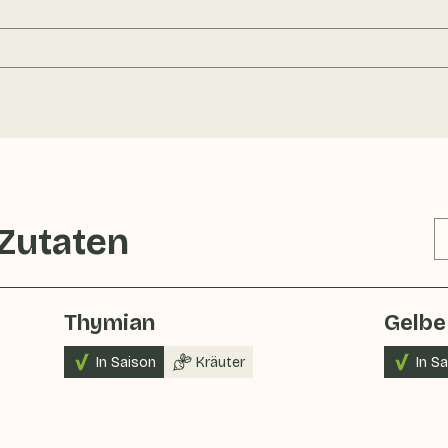
 Zutaten
Thymian
Gelbe
In Saison
Kräuter
In S