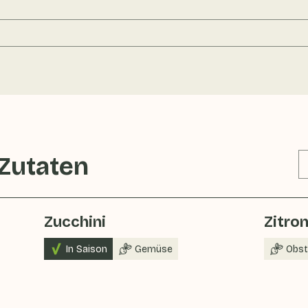
 Zutaten
Zucchini
Zitro
In Saison
Gemüse
Obst