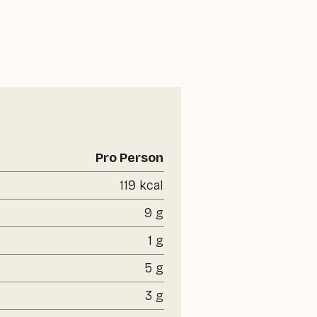
Pro Person
119 kcal
9 g
1 g
5 g
3 g