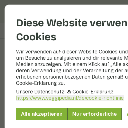
Obst und Gemüse
R
Diese Website verwen
Auf dieser Seite
Zubereitung
Cookies
Wir verwenden auf dieser Website Cookies und 
um Besuche zu analysieren und dir relevante M
Rezepte
Medien anzuzeigen. Mit einem Klick auf „Alle a
deren Verwendung und der Verarbeitung der a
Zucchini mi
erhobenen personenbezogenen Daten gemäß u
Cookie-Erklärung zu.
Unsere Datenschutz- & Cookie-Erklärung:
https://www.veggipedia.nl
/de/cookie-richtlinie
Hauptgericht
2 Personen
Alle akzeptieren
Nur erforderliche
Mit saisonalen Produkten
300 g Gemüse p. P.