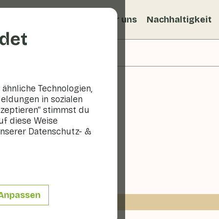
ezepte
Veggiblogs
Über uns
Nachhaltigkeit
det
ähnliche Technologien,
eldungen in sozialen
kzeptieren“ stimmst du
uf diese Weise
t Zitrone
nserer Datenschutz- &
10 - 20 min
Anpassen