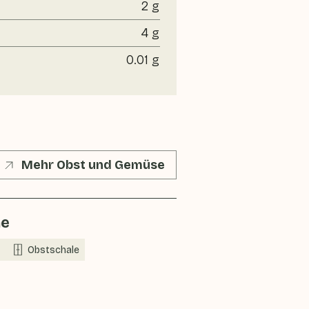
2 g
4 g
0.01 g
Mehr Obst und Gemüse
ne
Obstschale