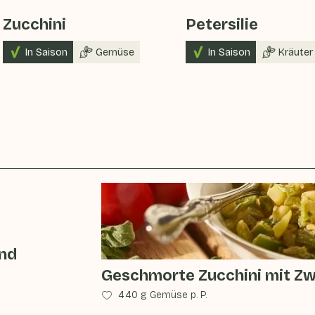
Zucchini
Petersilie
In Saison
Gemüse
In Saison
Kräuter
und
Geschmorte Zucchini mit Zw
440 g Gemüse p. P.