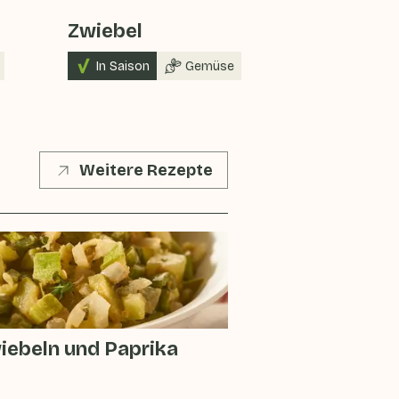
Zwiebel
Knoblauc
In Saison
Gemüse
Gemüse
Weitere Rezepte
iebeln und Paprika