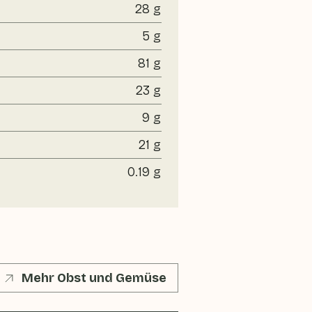
28 g
5 g
81 g
23 g
9 g
21 g
0.19 g
Mehr Obst und Gemüse