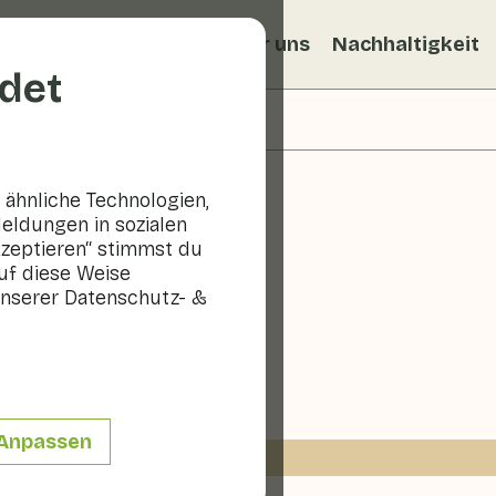
ezepte
Veggiblogs
Über uns
Nachhaltigkeit
det
ähnliche Technologien,
eldungen in sozialen
kzeptieren“ stimmst du
uf diese Weise
cchini
nserer Datenschutz- &
30 - 60 min
Anpassen