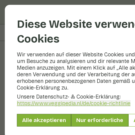
Obst und Gemüse
R
Diese Website verwen
Auf dieser Seite
Übersicht
Cookies
Wir verwenden auf dieser Website Cookies und 
um Besuche zu analysieren und dir relevante M
Rezepte
Medien anzuzeigen. Mit einem Klick auf „Alle a
deren Verwendung und der Verarbeitung der a
Gefüllte Zu
erhobenen personenbezogenen Daten gemäß u
Cookie-Erklärung zu.
Unsere Datenschutz- & Cookie-Erklärung:
https://www.veggipedia.nl
/de/cookie-richtlinie
Hauptgericht
2 Personen
Alle akzeptieren
Nur erforderliche
Mit saisonalen Produkten
450 g Gemüse p. P.