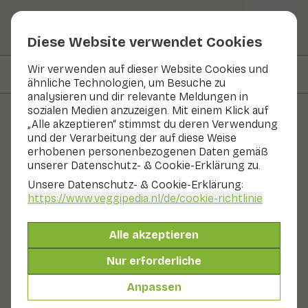
Diese Website verwendet Cookies
Wir verwenden auf dieser Website Cookies und
Auf dieser Seite
Zubereitung
ähnliche Technologien, um Besuche zu
analysieren und dir relevante Meldungen in
sozialen Medien anzuzeigen. Mit einem Klick auf
„Alle akzeptieren“ stimmst du deren Verwendung
Rezepte
und der Verarbeitung der auf diese Weise
erhobenen personenbezogenen Daten gemäß
Geschmorte Zucchini mit
unserer Datenschutz- & Cookie-Erklärung zu.
Zwiebeln und Paprika
Unsere Datenschutz- & Cookie-Erklärung:
https://www.veggipedia.nl
/de/cookie-richtlinie
Beilage
2 Personen
20 - 30 min
Alle akzeptieren
Mit saisonalen Produkten
Nur erforderliche
440 g Gemüse p. P.
Anpassen