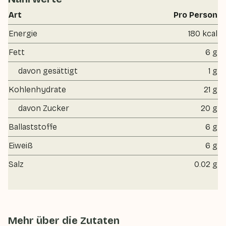
Art
Pro Person
Energie
180 kcal
Fett
6 g
davon gesättigt
1 g
Kohlenhydrate
21 g
davon Zucker
20 g
Ballaststoffe
6 g
Eiweiß
6 g
Salz
0.02 g
Mehr über die Zutaten