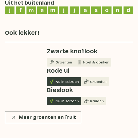
Uit het buitenland
j
f
m
a
m
j
j
a
s
o
n
d
Ook lekker!
Zwarte knoflook
Groenten
Koel & donker
Rode ui
Nu in seizoen
Groenten
Bieslook
Nu in seizoen
Kruiden
Meer groenten en fruit