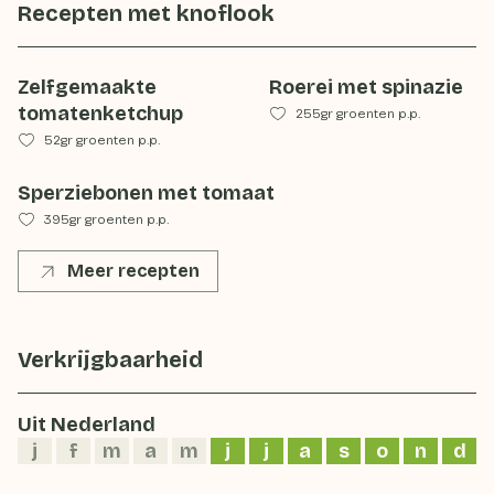
Recepten met
knoflook
Zelfgemaakte
Roerei met spinazie
tomatenketchup
255gr groenten p.p.
52gr groenten p.p.
Sperziebonen met tomaat
395gr groenten p.p.
Meer recepten
Verkrijgbaarheid
Uit Nederland
j
f
m
a
m
j
j
a
s
o
n
d