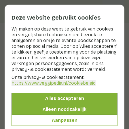
Deze website gebruikt cookies
Wij maken op deze website gebruik van cookies
Op deze pagina
Bereiden & bewaren
en vergelijkbare technieken om bezoek te
analyseren en om je relevante boodschappen te
tonen op social media. Door op 'Alles accepteren'
te klikken geef je toestemming voor de plaatsing
Groenten en fruit
ervan en het verwerken van op deze wijze
verkregen persoonsgegevens, zoals in ons
Knoflook
privacy- & cookiestatement wordt vermeld.
Onze privacy- & cookiestatement:
Nu in seizoen
Groenten
Koel & donker
https://www.veggipedia.nl
/cookiebeleid
Knoflook is een echte smaakmaker. Knoflook staat
bekend vanwege zijn indringende aroma. Knoflook is
Alles accepteren
familie van de uien. Knoflook is rijk aan vluchtige
aromastoffen. Rauwe knoflook smaakt scherp. Door
Alleen noodzakelijk
knoflook te verhitten wordt de smaak aromatischer en
zoeter. Een knoflookbol kan tot 20 teentjes knoflook
Aanpassen
bevatten. Knoflookbollen worden in hun geheel
gedroogd. Knoflook kun je het beste op een koele plek