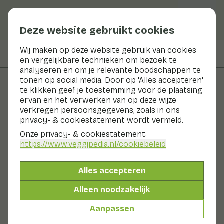
Deze website gebruikt cookies
Wij maken op deze website gebruik van cookies
Op deze pagina
Recepten met
en vergelijkbare technieken om bezoek te
analyseren en om je relevante boodschappen te
tonen op social media. Door op 'Alles accepteren'
te klikken geef je toestemming voor de plaatsing
Groenten en fruit
ervan en het verwerken van op deze wijze
verkregen persoonsgegevens, zoals in ons
Platte paprika
privacy- & cookiestatement wordt vermeld.
Onze privacy- & cookiestatement:
Nu in seizoen
Groenten
Koel & donker
https://www.veggipedia.nl
/cookiebeleid
Platte paprika heeft de vorm van een vleestomaat,
maar de schil van een paprika. Deze paprika wordt
Alles accepteren
daarom ook wel tomaatpaprika genoemd. Tijdens het
rijpen verkleurt deze vruchtgroente van donkergroen
Alleen noodzakelijk
naar felrood. De smaak is duidelijk die van (rode) paprika.
Ook wel genoemd:
Aanpassen
Platte paprika
Paprika