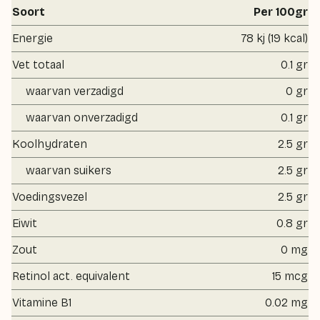
Soort
Per 100gr
Energie
78 kj (19 kcal)
Vet totaal
0.1 gr
waarvan verzadigd
0 gr
waarvan onverzadigd
0.1 gr
Koolhydraten
2.5 gr
waarvan suikers
2.5 gr
Voedingsvezel
2.5 gr
Eiwit
0.8 gr
Zout
0 mg
Retinol act. equivalent
15 mcg
Vitamine B1
0.02 mg