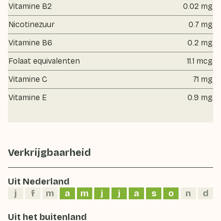
Vitamine B2
0.02 mg
Nicotinezuur
0.7 mg
Vitamine B6
0.2 mg
Folaat equivalenten
11.1 mcg
Vitamine C
71 mg
Vitamine E
0.9 mg
Verkrijgbaarheid
Uit Nederland
j
f
m
a
m
j
j
a
s
o
n
d
Uit het buitenland