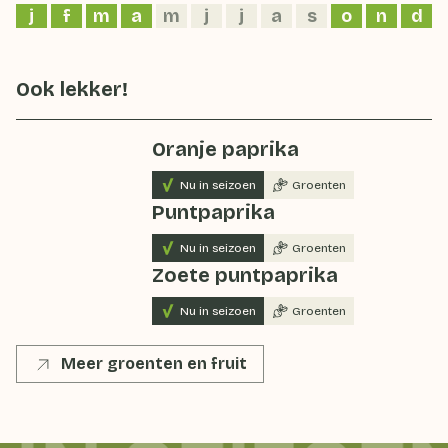
j
f
m
a
m
j
j
a
s
o
n
d
Ook lekker!
Oranje paprika
Nu in seizoen
Groenten
Puntpaprika
Nu in seizoen
Groenten
Zoete puntpaprika
Nu in seizoen
Groenten
Meer groenten en fruit