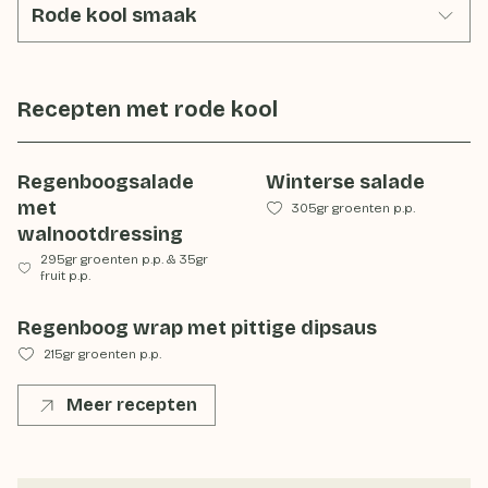
Rode kool smaak
Recepten met
rode kool
Regenboogsalade
Winterse salade
met
305gr groenten p.p.
walnootdressing
295gr groenten p.p.
&
35gr
fruit p.p.
Regenboog wrap met pittige dipsaus
215gr groenten p.p.
Meer recepten