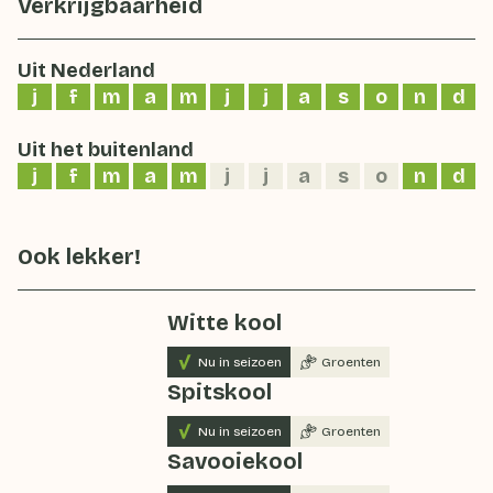
Verkrijgbaarheid
Uit Nederland
j
f
m
a
m
j
j
a
s
o
n
d
Uit het buitenland
j
f
m
a
m
j
j
a
s
o
n
d
Ook lekker!
Witte kool
Nu in seizoen
Groenten
Spitskool
Nu in seizoen
Groenten
Savooiekool