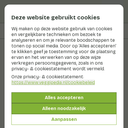
Deze website gebruikt cookies
Wij maken op deze website gebruik van cookies
Op deze pagina
Informatie
en vergelijkbare technieken om bezoek te
analyseren en om je relevante boodschappen te
tonen op social media. Door op 'Alles accepteren'
te klikken geef je toestemming voor de plaatsing
Groenten en fruit
ervan en het verwerken van op deze wijze
verkregen persoonsgegevens, zoals in ons
Rode kool
privacy- & cookiestatement wordt vermeld.
Onze privacy- & cookiestatement:
Nu in seizoen
Groenten
Koelkast
https://www.veggipedia.nl
/cookiebeleid
Rode kool is één van de belangrijkste
sluitkoolgewassen. Witte kool, spitskool en savooiekool
Alles accepteren
vallen hier ook onder. Rode kool is één van de oudste
koolsoorten. Er is zomer- en winter rode kool. De
Alleen noodzakelijk
blauwrode kleur van rode kool wordt veroorzaakt door
een natuurlijke kleurstof. De intensiteit van de rode
Aanpassen
kool is afhankelijk van het ras.
Ook wel genoemd: