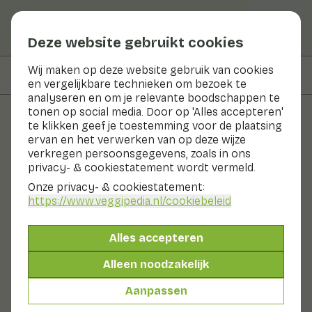
Deze website gebruikt cookies
Wij maken op deze website gebruik van cookies
Op deze pagina
Ingrediënten
en vergelijkbare technieken om bezoek te
analyseren en om je relevante boodschappen te
tonen op social media. Door op 'Alles accepteren'
te klikken geef je toestemming voor de plaatsing
Recepten
ervan en het verwerken van op deze wijze
verkregen persoonsgegevens, zoals in ons
Bloemkoolschotel
privacy- & cookiestatement wordt vermeld.
Onze privacy- & cookiestatement:
Hoofdgerecht
2 pers
30 - 60 min
https://www.veggipedia.nl
/cookiebeleid
Met seizoensproducten
Alles accepteren
200gr groenten p.p.
Alleen noodzakelijk
Aanpassen
Ingrediënten
2 pers