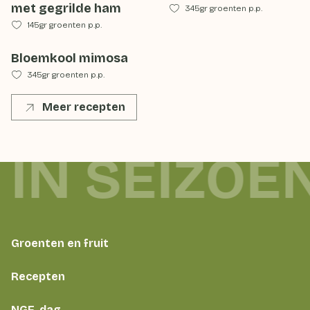
met gegrilde ham
345gr groenten p.p.
145gr groenten p.p.
Bloemkool mimosa
345gr groenten p.p.
Meer recepten
 IN SEIZOE
Groenten en fruit
Recepten
NGF-dag