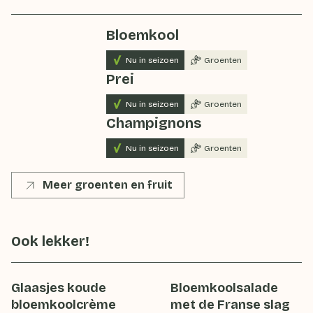
Bloemkool
Nu in seizoen
Groenten
Prei
Nu in seizoen
Groenten
Champignons
Nu in seizoen
Groenten
Meer groenten en fruit
Ook lekker!
Glaasjes koude
Bloemkoolsalade
bloemkoolcrème
met de Franse slag