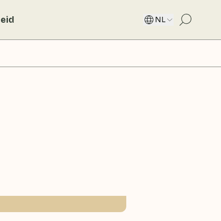
eid
NL