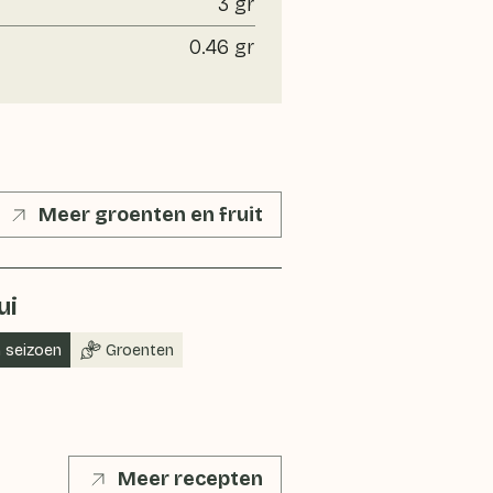
3 gr
0.46 gr
Meer groenten en fruit
ui
n seizoen
Groenten
Meer recepten