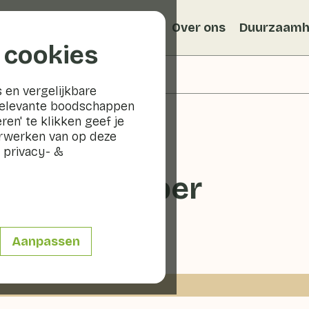
Recepten
Veggiblogs
Over ons
Duurzaamh
 cookies
 en vergelijkbare
relevante boodschappen
ren' te klikken geef je
erwerken van op deze
 privacy- &
ol met gember
0 - 20 min
Aanpassen