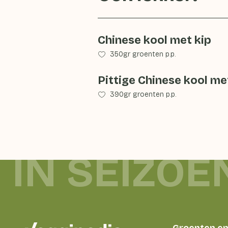
Chinese kool met kip
350gr groenten p.p.
Pittige Chinese kool me
390gr groenten p.p.
 IN SEIZOE