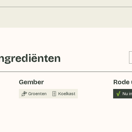
ingrediënten
Gember
Rode 
Groenten
Koelkast
Nu i