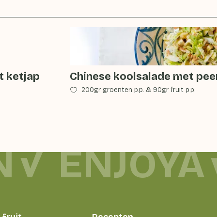
t ketjap
Chinese koolsalade met pee
200gr groenten p.p.
&
90gr fruit p.p.
N
ENJOYA