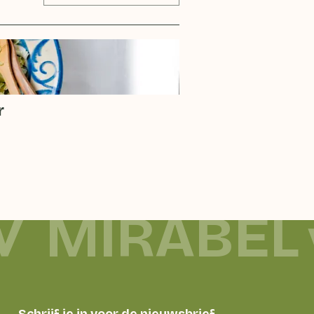
r
MIRABEL