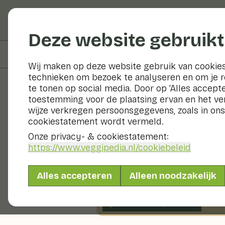
Groenten en fruit
Deze website gebruikt
Op deze pagina
Bereidingswijze
Wij maken op deze website gebruik van cookies
technieken om bezoek te analyseren en om je 
te tonen op social media. Door op 'Alles accepte
toestemming voor de plaatsing ervan en het v
Recepten
wijze verkregen persoonsgegevens, zoals in ons
cookiestatement wordt vermeld.
Chinese ko
Onze privacy- & cookiestatement:
https://www.veggipedia.nl
/cookiebeleid
Hoofdgerecht
2 pers
1
Alles accepteren
Alleen noodzakelijk
Met seizoensproducten
400gr groenten p.p.