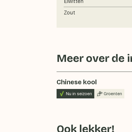
Eiwitten
Zout
Meer over de 
Chinese kool
Nu in seizoen
Groenten
Ook lekker!