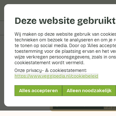
Groenten en fruit
Deze website gebruikt
Op deze pagina
Bereidingswijze
Wij maken op deze website gebruik van cookies
technieken om bezoek te analyseren en om je 
te tonen op social media. Door op 'Alles accepte
toestemming voor de plaatsing ervan en het v
Recepten
wijze verkregen persoonsgegevens, zoals in ons
cookiestatement wordt vermeld.
Sandwich m
Onze privacy- & cookiestatement:
https://www.veggipedia.nl
/cookiebeleid
Lunch
2 pers
0 - 10 min
Alles accepteren
Alleen noodzakelijk
Met seizoensproducten
13gr groenten p.p.
&
105gr fruit p.p