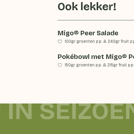
Ook lekker!
Migo® Peer Salade
100gr groenten p.p.
&
240gr fruit p.
Pokébowl met Migo® P
150gr groenten p.p.
&
215gr fruit p.p.
 IN SEIZOE