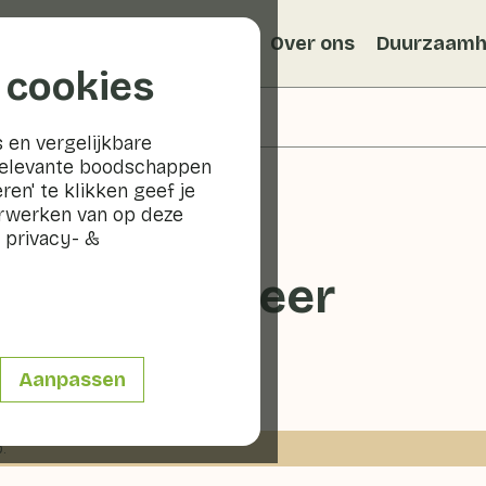
Recepten
Veggiblogs
Over ons
Duurzaamh
 cookies
 en vergelijkbare
relevante boodschappen
ren' te klikken geef je
erwerken van op deze
 privacy- &
et Migo® Peer
Aanpassen
.