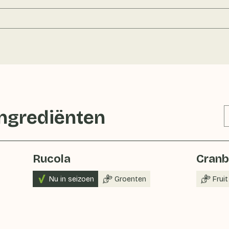
ingrediënten
Rucola
Cranb
Nu in seizoen
Groenten
Fruit