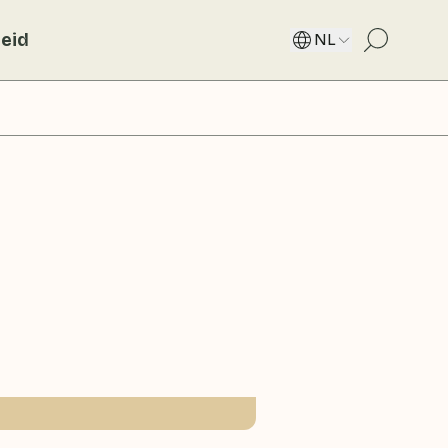
eid
NL