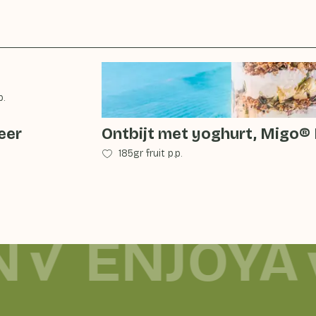
p.
eer
Ontbijt met yoghurt, Migo®
185gr fruit p.p.
N
ENJOYA