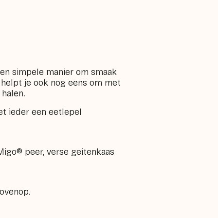
s een simpele manier om smaak
 helpt je ook nog eens om met
 halen.
t ieder een eetlepel
Migo® peer, verse geitenkaas
bovenop.