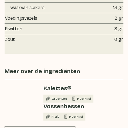
waarvan suikers
13 gr
Voedingsvezels
2 gr
Eiwitten
8 gr
Zout
0 gr
Meer over de ingrediënten
Kalettes®
Groenten
Koelkast
Vossenbessen
Fruit
Koelkast