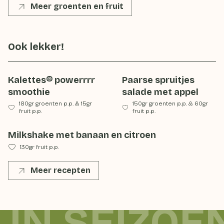
Meer groenten en fruit
Ook lekker!
Kalettes® powerrrr
Paarse spruitjes
smoothie
salade met appel
180gr groenten p.p.
&
15gr
150gr groenten p.p.
&
60gr
fruit p.p.
fruit p.p.
Milkshake met banaan en citroen
130gr fruit p.p.
Meer recepten
 IN SEIZOE