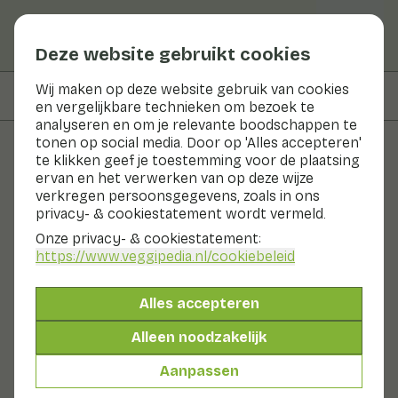
Deze website gebruikt cookies
Wij maken op deze website gebruik van cookies
Op deze pagina
Bereidingswijze
en vergelijkbare technieken om bezoek te
analyseren en om je relevante boodschappen te
tonen op social media. Door op 'Alles accepteren'
te klikken geef je toestemming voor de plaatsing
Recepten
ervan en het verwerken van op deze wijze
verkregen persoonsgegevens, zoals in ons
Smoothie met Kalettes® en
privacy- & cookiestatement wordt vermeld.
bosbessen
Onze privacy- & cookiestatement:
https://www.veggipedia.nl
/cookiebeleid
Ontbijt
Drank
0 - 10 min
Alles accepteren
Alleen noodzakelijk
15gr groenten p.p.
&
65gr fruit p.p.
Aanpassen